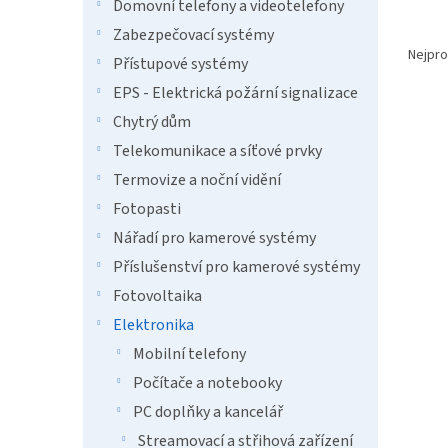
n
Domovní telefony a videotelefony
e
Ř
Zabezpečovací systémy
l
a
Nejpro
Přístupové systémy
z
EPS - Elektrická požární signalizace
e
V
n
Chytrý dům
Tip
ý
í
Telekomunikace a síťové prvky
p
p
Termovize a noční vidění
i
r
s
o
Fotopasti
p
d
Nářadí pro kamerové systémy
r
u
Příslušenství pro kamerové systémy
o
k
d
t
Fotovoltaika
u
ů
Elektronika
PRINT
k
Mobilní telefony
G20V
t
ů
Počítače a notebooky
PC doplňky a kancelář
Streamovací a střihová zařízení