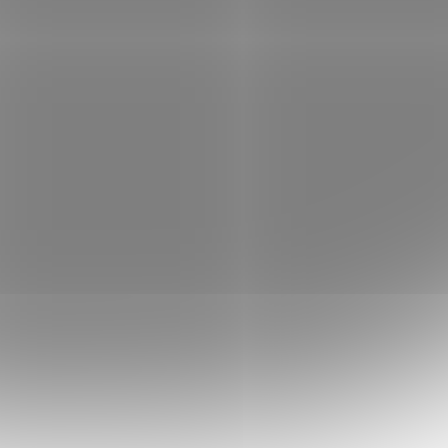
 košíku
2 692 Kč
Do košíku
/ ks
PrintLine za Dell 4NRYP; ZÁKLADNÍ
825CDN,
SPECIFIKACE; Pro tiskárny: Dell S2825CDN,
4000
H825CDW; Barva: purpurová; Výdrž: 4000
stran...
ONP0891
Kód:
TONP0890
Tip
 s Dell
PRINTLINE kompatibilní toner s Dell
1MD5G (593-BBRW), žlutý