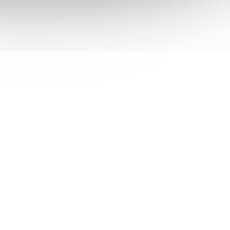
 skladem
Není skladem
 košíku
2 692 Kč
Do košíku
/ ks
PrintLine za Dell 1MD5G; ZÁKLADNÍ
660DN,
SPECIFIKACE; Pro tiskárny: Dell S2825CDN,
 stran...
H825CDW; Barva: žlutá; Výdrž: 4000 stran...
ONP0708
Kód:
TONP0706
Tip
 s Dell
PRINTLINE kompatibilní toner s Dell
60dn,
W8D60 (593-11119) / pro C3760dn,
,
Dell C3765dnf / 11.000 stran, černý