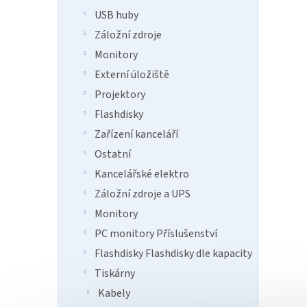
1 2
USB huby
PrintL
Záložní zdroje
ZÁKLAD
Monitory
525w; 
Externí úložiště
Tip
Projektory
Flashdisky
Zařízení kanceláří
Ostatní
Kancelářské elektro
Záložní zdroje a UPS
Monitory
PRINT
PC monitory Příslušenství
DPV4
Flashdisky Flashdisky dle kapacity
Tiskárny
Kabely
895