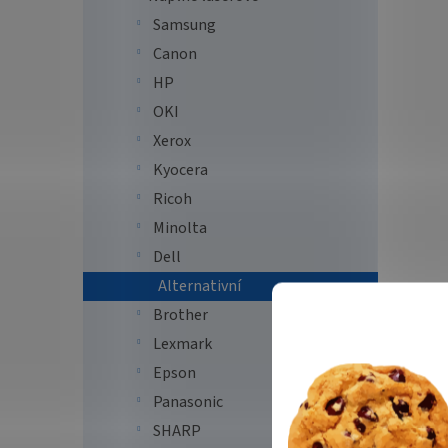
2 1
Samsung
Canon
PrintL
SPECIF
HP
C2665D
OKI
stran..
Xerox
Tip
Kyocera
Ricoh
Minolta
Dell
Alternativní
Brother
Lexmark
PRINT
Epson
F9G3
Panasonic
SHARP