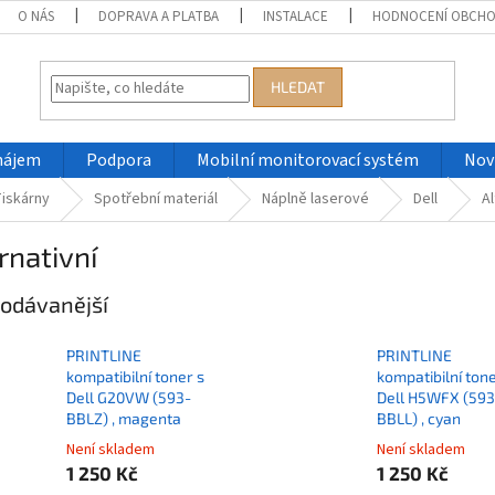
O NÁS
DOPRAVA A PLATBA
INSTALACE
HODNOCENÍ OBCH
HLEDAT
nájem
Podpora
Mobilní monitorovací systém
Nov
iskárny
Spotřební materiál
Náplně laserové
Dell
Al
rnativní
odávanější
PRINTLINE
PRINTLINE
kompatibilní toner s
kompatibilní tone
Dell G20VW (593-
Dell H5WFX (593
BBLZ) , magenta
BBLL) , cyan
Není skladem
Není skladem
1 250 Kč
1 250 Kč