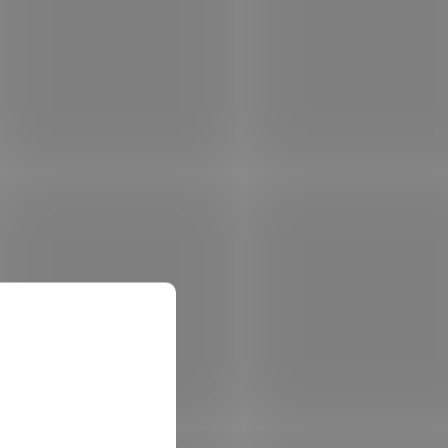
 košíku
1 920 Kč
Do košíku
/ ks
PrintLine za Dell H5K44; ZÁKLADNÍ
10DW,
SPECIFIKACE; Pro tiskárny: Dell S2825CDN,
drž: 2600
H825CDW; Barva: černá; Výdrž: 5000 stran...
ONP0902
Kód:
TONP0899
Tip
 s Dell
PRINTLINE kompatibilní toner s Dell
CVXGF (593-BBLR), černý
 skladem
Není skladem