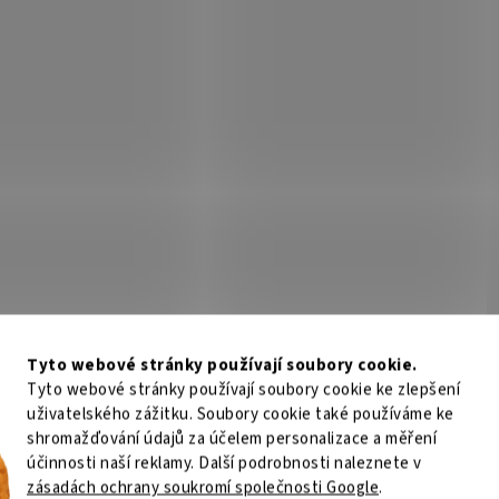
55 Kč
Do košíku
1 277 Kč
Do
/ ks
/ ks
ine za Dell TW3NN; ZÁKLADNÍ
PrintLine za Dell P7RMX; ZÁKLADNÍ
IKACE; Pro tiskárny: Dell C2660DN,
SPECIFIKACE; Pro tiskárny: Dell E3
NF; Barva: azurová; Výdrž: 4000
E514DW, E515DW; Barva: černá; Vý
.
stran...
Kód:
TONP0905
Kód:
T
Tip
Tyto webové stránky používají soubory cookie.
Tyto webové stránky používají soubory cookie ke zlepšení
LINE kompatibilní toner s Dell
PRINTLINE kompatibilní toner
uživatelského zážitku. Soubory cookie také používáme ke
N (593-BBMM) , černý
DRYXV (593-11109) , černý
shromažďování údajů za účelem personalizace a měření
účinnosti naší reklamy. Další podrobnosti naleznete v
Není skladem
Není
zásadách ochrany soukromí společnosti Google
.