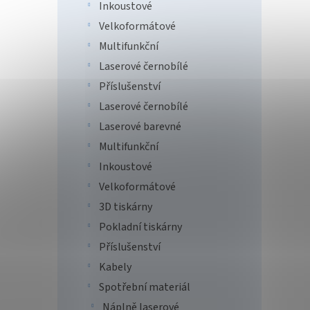
Inkoustové
Velkoformátové
PrintL
ZÁKLAD
Multifunkční
525w; 
Laserové černobílé
Příslušenství
Tip
Laserové černobílé
Laserové barevné
Multifunkční
Inkoustové
Velkoformátové
3D tiskárny
Pokladní tiskárny
PRINT
Příslušenství
TW3N
Kabely
Spotřební materiál
Náplně laserové