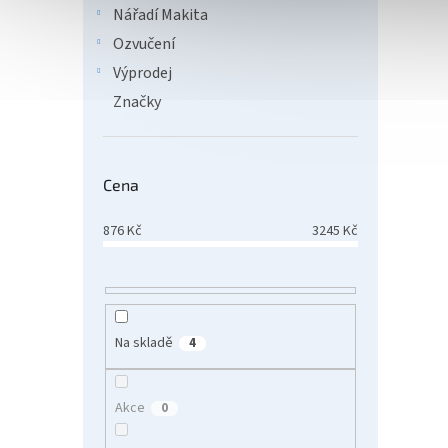
Nářadí Makita
Ozvučení
2 2
Výprodej
PrintL
Značky
SPECIF
S2815D
6000 s
Cena
Tip
876
Kč
3245
Kč
Na skladě
4
PRINT
Akce
0
YK1PM
B1163