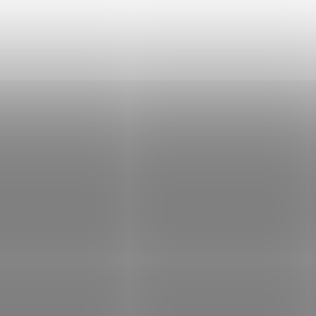
ine za Dell DPV4T (593-BBLN);
PrintLine za Dell YTVTC; ZÁKLADNÍ
NÍ SPECIFIKACE; Pro tiskárny: Dell E
SPECIFIKACE; Pro tiskárny: Dell 23
Barva: černá; Výdrž: 2000 stran...
Barva: černá; Výdrž: 10000 stran...
Kód:
TONP0913
Kód:
T
Tip
LINE kompatibilní toner s Dell
PRINTLINE kompatibilní toner
N (593-BBBT) , azurový
P7RMX (593-BBLH), černý
Není skladem
Není