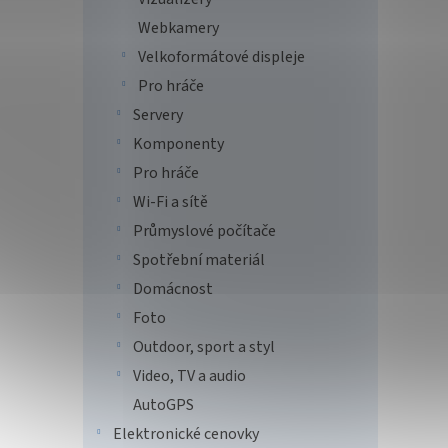
Webkamery
2 1
Velkoformátové displeje
PrintL
Pro hráče
SPECIF
Servery
C2665D
Komponenty
Pro hráče
Tip
Wi-Fi a sítě
Průmyslové počítače
Spotřební materiál
Domácnost
Foto
Outdoor, sport a styl
Video, TV a audio
PRINT
AutoGPS
47GM
Elektronické cenovky