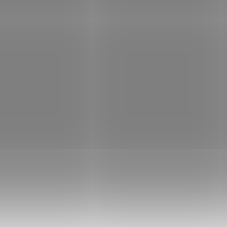
78 Kč
Do košíku
2 692 Kč
Do
/ ks
/ ks
ine za Dell 67H2T; ZÁKLADNÍ
PrintLine za Dell 4Y75H; ZÁKLADNÍ
IKACE; Pro tiskárny: Dell C2660DN,
SPECIFIKACE; Pro tiskárny: Dell S2
NF; Barva: černá; Výdrž: 6000 stran...
H825CDW; Barva: azurová; Výdrž: 
stran...
Kód:
TONP0893
Kód:
T
Tip
LINE kompatibilní toner s Dell
PRINTLINE kompatibilní toner
H (593-BBMH) , černý
2K1VC (593-BBBR) , žlutý