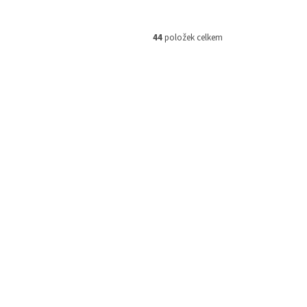
44
položek celkem
ONP1372
Kód:
TONP1371
Tip
 s Dell
PRINTLINE kompatibilní toner s Dell
3518G (593-BBLV) , yellow
 skladem
Není skladem
 košíku
Do košíku