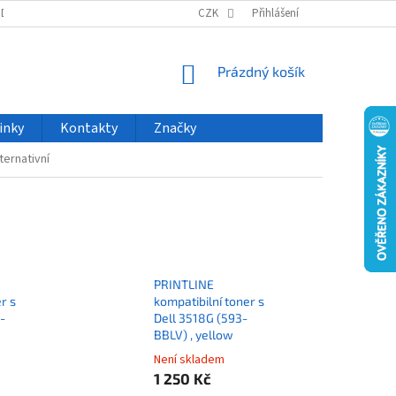
ODU
NOVINKY
VELKOOBCHOD
CZK
ČASTO KLADENÉ DOTAZY
Přihlášení
NÁKUPNÍ
Prázdný košík
KOŠÍK
inky
Kontakty
Značky
ternativní
PRINTLINE
r s
kompatibilní toner s
-
Dell 3518G (593-
BBLV) , yellow
Není skladem
1 250 Kč