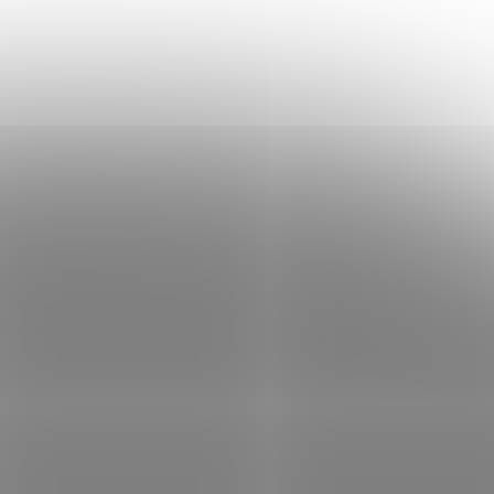
PrintLine za Dell V4TG6; ZÁKLADNÍ
55dn;
SPECIFIKACE; Pro tiskárny: Dell C2660DN,
C2665DNF; Barva: purpurová; Výdrž: 4000
stran...
ONP0909
Kód:
TONP0906
Tip
 s Dell
PRINTLINE kompatibilní toner s Dell
H5K44 (593-BBRZ), černý
 skladem
Není skladem