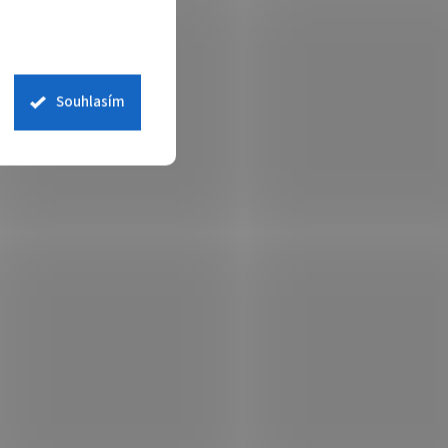
 košíku
938 Kč
Do košíku
/ ks
PrintLine za Dell CVXGF; ZÁKLADNÍ
260dn,
SPECIFIKACE; Pro tiskárny: Dell E310DW,
Souhlasím
 Výdrž:
E514DW, E515DW; Barva: černá; Výdrž: 1200
stran...
ONP0896
Kód:
TONP0895
Tip
 s Dell
PRINTLINE kompatibilní toner s Dell
4NRYP (593-BBRT), purpurový
 skladem
Není skladem