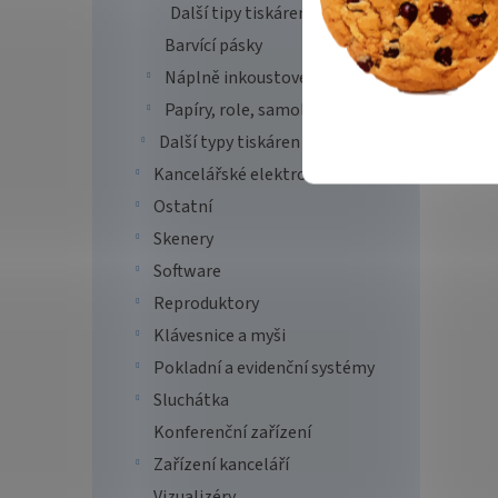
Další tipy tiskáren
1 5
Barvící pásky
PrintL
Náplně inkoustové
SPECIF
Papíry, role, samolepky
S2815D
3000 s
Další typy tiskáren
Kancelářské elektro
Tip
Ostatní
Skenery
Software
Reproduktory
Klávesnice a myši
Pokladní a evidenční systémy
Sluchátka
PRINT
Konferenční zařízení
67H2
Zařízení kanceláří
Vizualizéry