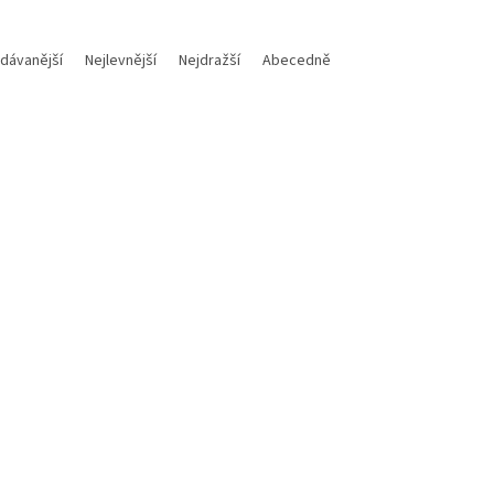
dávanější
Nejlevnější
Nejdražší
Abecedně
Kód:
TONP1373
Kód:
T
Tip
LINE kompatibilní toner s Dell
PRINTLINE kompatibilní toner
W (593-BBLZ) , magenta
H5WFX (593-BBLL) , cyan
Není skladem
Není
Do košíku
Do