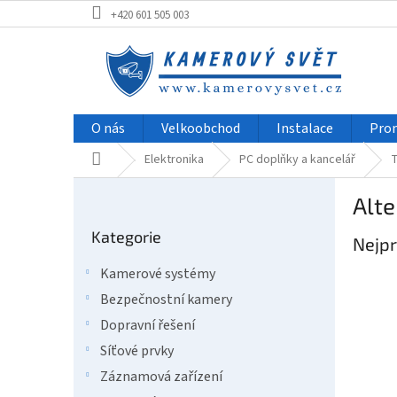
Přejít
+420 601 505 003
na
obsah
O nás
Velkoobchod
Instalace
Pro
Domů
Elektronika
PC doplňky a kancelář
T
P
Alte
o
Přeskočit
s
Kategorie
kategorie
Nejpr
t
r
Kamerové systémy
a
Bezpečnostní kamery
n
n
Dopravní řešení
í
Síťové prvky
p
Záznamová zařízení
a