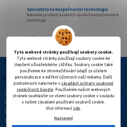
Specialista na bezpečnostní technologie
Nabízíme produkty kvalitních výrobců bezpečnostních
technologií
Velké skladové zásoby
Přes 35 000 položek skladem
Tyto webové stránky používají soubory cookie.
Tyto webové stránky používají soubory cookie ke
Z
zlepšení uživatelského zážitku. Soubory cookie také
á
používáme ke shromažďování údajů za účelem
p
personalizace a měření účinnosti naší reklamy. Další
a
Kontakt
podrobnosti naleznete v
zásadách ochrany soukromí
t
společnosti Google
. Používáním našich webových
í
+420 601 505 003
stránek souhlasíte se všemi soubory cookie v souladu
Facebook
s našimi zásadami používání souborů cookie.
Více informací
zde
.
kamerovysvet
kamerovysvet
Nastavení
YouTube