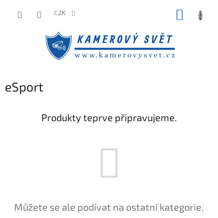
Přejít
NÁKUP
na
CZK
obsah
KOŠÍK
eSport
Produkty teprve připravujeme.
Můžete se ale podívat na ostatní kategorie.