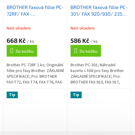
BROTHER faxová fólie PC-
BROTHER faxová fólie PC-
72RF/ FAX-
301/ FAX 920/930/ 235
T7x/T8x/T9x/T10x/ 2x
stran
140 stran
Není skladem
Není skladem
668 Kč
586 Kč
/ ks
/ ks
Do košíku
Do košíku
Brother PC-72RF 2 ks; Originální
Brother PC-301; Náhradní
fólie pro faxy Brother. ZÁKLADNÍ
kazeta s fólií pro faxy Brother.
SPECIFIKACE; Pro: BROTHER
ZÁKLADNÍ SPECIFIKACE; Pro:
FAX-T72, FAX-T74, FAX-T76, FAX-
BROTHER FAX-910, FAX-917,
T78, FAX-T7 Plus, FAX-T92, FAX-
FAX-920, FAX-930, FAX-940;
T94, FAX-T96, FAX-T98,...
Barva: černá; Výdrž: 250 stran...
Tip
Tip