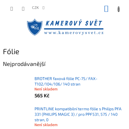
Přejít
NÁKUP
na
CZK
obsah
KOŠÍK
Fólie
Nejprodávanější
BROTHER faxová fólie PC-75/ FAX-
T102/104/106/ 140 stran
Není skladem
565 Kč
PRINTLINE kompatibilní termo fólie s Philips PFA
331 (PHILIPS MAGIC 3) / pro PPF531, 575 / 140
stran, 0
Není skladem