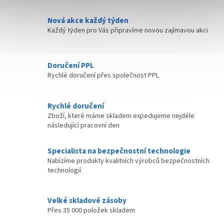
c
í
Nová akce každý týden
p
Každý týden pro Vás připravíme novou zajímavou akci
r
v
k
y
Doručení PPL
v
Rychlé doručení přes společnost PPL
ý
p
i
Rychlé doručení
s
Zboží, které máme skladem expedujeme nejdéle
u
následující pracovní den
Specialista na bezpečnostní technologie
Nabízíme produkty kvalitních výrobců bezpečnostních
technologií
Velké skladové zásoby
Přes 35 000 položek skladem