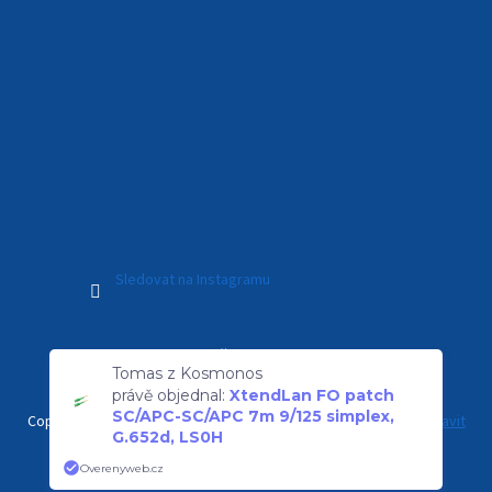
Sledovat na Instagramu
Vytvořil Shoptet Premium
Tomas z Kosmonos
právě objednal:
XtendLan FO patch
SC/APC-SC/APC 7m 9/125 simplex,
Copyright 2026
Kamerový Svět
. Všechna práva vyhrazena.
Upravit
G.652d, LS0H
nastavení cookies
Overenyweb.cz