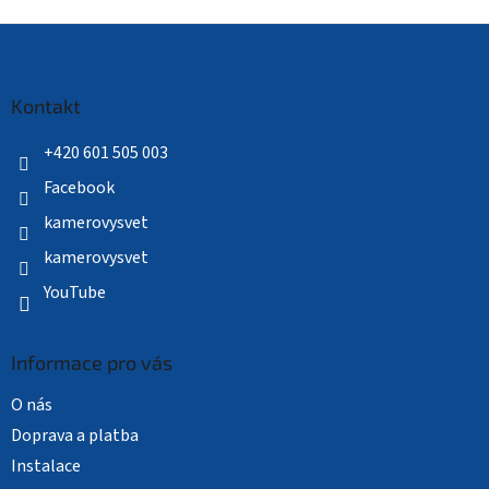
Z
á
p
a
Kontakt
t
í
+420 601 505 003
Facebook
kamerovysvet
kamerovysvet
YouTube
Informace pro vás
O nás
Doprava a platba
Instalace