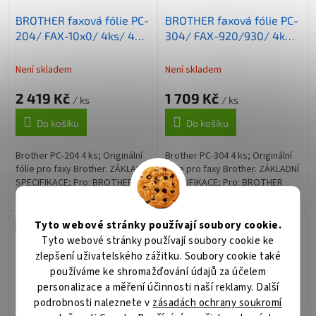
BROTHER faxová fólie PC-
BROTHER faxová fólie PC-
204/ FAX-10x0/ 4ks/ 420
304/ FAX-920/930/ 4ks/
stran
235 stran
Není skladem
Není skladem
2 419 Kč
1 709 Kč
/ ks
/ ks
Do košíku
Do košíku
Brother PC-204 4 ks; Originální
Brother PC-304 4 ks; Originální
fólie pro faxy Brother. ZÁKLADNÍ
fólie pro faxy Brother. ZÁKLADNÍ
SPECIFIKACE; Pro: BROTHER
SPECIFIKACE; Pro: BROTHER
FAX-1010, FAX-1020, FAX-1030,
FAX-910, FAX-917, FAX-920, FAX-
FAX-1020E, FAX-1020 Plus, FAX-
930, FAX-940; Barva: černá;
1030 Plus; Barva: černá;...
Výdrž: 4 x 235 stran...
Tyto webové stránky používají soubory cookie.
Tip
Tip
Tyto webové stránky používají soubory cookie ke
zlepšení uživatelského zážitku. Soubory cookie také
používáme ke shromažďování údajů za účelem
personalizace a měření účinnosti naší reklamy. Další
podrobnosti naleznete v
zásadách ochrany soukromí