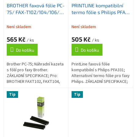
ů
BROTHER faxová fólie PC-
PRINTLINE kompatibilní
d
75/ FAX-T102/104/106/
termo fólie s Philips PFA
u
140 stran
331 (PHILIPS MAGIC 3) /
k
pro PPF531, 575 / 140
t
Není skladem
Není skladem
stran, 0
ů
565 Kč
505 Kč
/ ks
/ ks
Do košíku
Do košíku
Brother PC-75; Náhradní kazeta
PrintLine faxová fólie
s fólií pro faxy Brother.
kompatibilní s Philips PFA331;
ZÁKLADNÍ SPECIFIKACE; Pro:
Alternativní termo fólie pro faxy
BROTHER FAXT102, FAXT104,
Philips. ZÁKLADNÍ SPECIFIKACE;
FAXT106; Barva: černá; Výdrž:
Nahrazuje fólie: Philips PFA331,
140 stran...
Magic 3, PPF531, PPF575,...
Tip
Tip