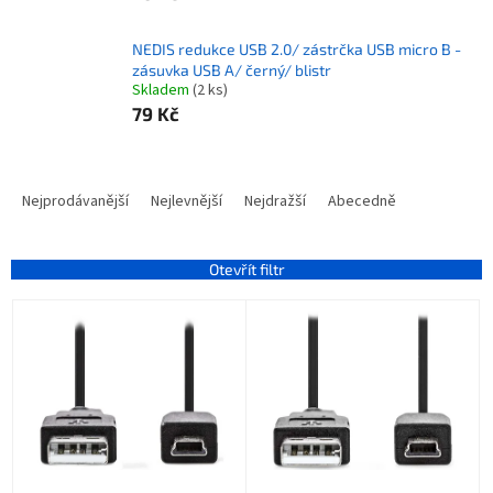
NEDIS redukce USB 2.0/ zástrčka USB micro B -
zásuvka USB A/ černý/ blistr
Skladem
(2 ks)
79 Kč
Ř
a
Nejprodávanější
Nejlevnější
Nejdražší
Abecedně
z
e
n
Otevřít filtr
í
V
p
ý
r
p
o
i
d
s
u
p
k
r
t
o
ů