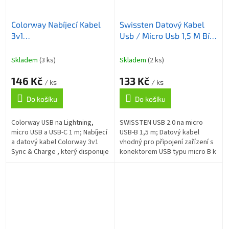
Colorway Nabíjecí Kabel
Swissten Datový Kabel
3v1
Usb / Micro Usb 1,5 M Bílý
Lightning+MicroUSB+USB-
(6,5Mm)
C/ Magnetic/ 2.4A/
Skladem
(3 ks)
Skladem
(2 ks)
Nylon/ Quick Charge 3.0/
146 Kč
133 Kč
1m
/ ks
/ ks
Do košíku
Do košíku
Colorway USB na Lightning,
SWISSTEN USB 2.0 na micro
micro USB a USB-C 1 m; Nabíjecí
USB-B 1,5 m; Datový kabel
a datový kabel Colorway 3v1
vhodný pro připojení zařízení s
Sync & Charge , který disponuje
konektorem USB typu micro B k
trojicí konektorů Lightning +
počítači. ZÁKLADNÍ
MicroUSB + Type-C ....
SPECIFIKACE; Konektor 1: USB
2.0 (M);...