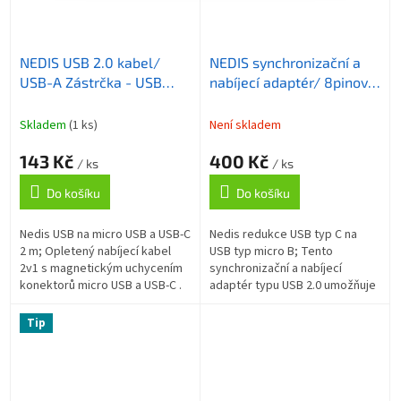
NEDIS USB 2.0 kabel/
NEDIS synchronizační a
USB-A Zástrčka - USB
nabíjecí adaptér/ 8pinová
micro-B zástrčka/USB-C
Lightning zástrčka na USB
zástrčka/ magnet
2.0 Micro B zásuvku/
Skladem
(1 ks)
Není skladem
konektory/ černý/ blistr/
blistr
143 Kč
400 Kč
2 m
/ ks
/ ks
Do košíku
Do košíku
Nedis USB na micro USB a USB-C
Nedis redukce USB typ C na
2 m; Opletený nabíjecí kabel
USB typ micro B; Tento
2v1 s magnetickým uchycením
synchronizační a nabíjecí
konektorů micro USB a USB-C .
adaptér typu USB 2.0 umožňuje
Dvojice konektorů umožní
konverzi konektoru USB typu
nabíjení smartphonů, tabletů a...
micro B na Apple Lightning
Tip
konektor....