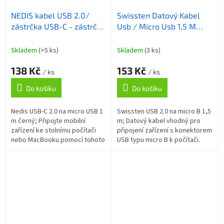
NEDIS kabel USB 2.0/
Swissten Datový Kabel
zástrčka USB-C - zástrčka
Usb / Micro Usb 1,5 M
USB micro-B/ černý/
Černý (9Mm)
bulk/ 1m
Skladem
(>5 ks)
Skladem
(3 ks)
138 Kč
153 Kč
/ ks
/ ks
Do košíku
Do košíku
Nedis USB-C 2.0 na micro USB 1
Swissten USB 2.0 na micro B 1,5
m černý; Připojte mobilní
m; Datový kabel vhodný pro
zařízení ke stolnímu počítači
připojení zařízení s konektorem
nebo MacBooku pomocí tohoto
USB typu micro B k počítači.
USB-C 2.0 kabelu pro dokonalé
Delší konektor slouží při
řešení "all-in-one" konektivity....
dobíjení outdoorových...