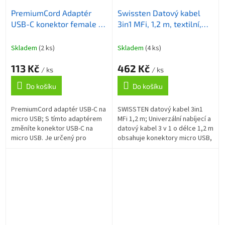
PremiumCord Adaptér
Swissten Datový kabel
USB-C konektor female -
3in1 MFi, 1,2 m, textilní,
USB 2.0 Micro-B/male
(micro USB, USB-C,
Lightning) stříbrný
Skladem
(2 ks)
Skladem
(4 ks)
113 Kč
462 Kč
/ ks
/ ks
Do košíku
Do košíku
PremiumCord adaptér USB-C na
SWISSTEN datový kabel 3in1
micro USB; S tímto adaptérem
MFi 1,2 m; Univerzální nabíjecí a
změníte konektor USB-C na
datový kabel 3 v 1 o délce 1,2 m
micro USB. Je určený pro
obsahuje konektory micro USB,
nabíjení telefonu a datovou
USB-C a Lightning . Díky
synchronizaci. Nabízí
kvalitnímu textilnímu...
přenosovou...