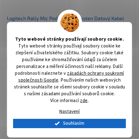
Logitech Rally Mic Pod
Swissten Datový Kabel
Extension Cable - OFF-
Textile Usb / Micro Usb
WHITE - USB - 10M
3,0 M Červený
Tyto webové stránky používají soubory cookie.
Není skladem
Skladem
(1 ks)
Tyto webové stránky používají soubory cookie ke
5 458 Kč
123 Kč
zlepšení uživatelského zážitku. Soubory cookie také
/ ks
/ ks
používáme ke shromažďování údajů za účelem
Do košíku
Do košíku
personalizace a měření účinnosti naší reklamy. Další
podrobnosti naleznete v
zásadách ochrany soukromí
Logitech Rally Mic Pod
SWISSTEN USB 2.0 na micro B 3
společnosti Google
. Používáním našich webových
Extension Cable 10 m;
m; Kabel s kvalitním textilním
stránek souhlasíte se všemi soubory cookie v souladu
Prodlužovací kabel pro stolní
opletením vhodný pro připojení
s našimi zásadami používání souborů cookie.
mikrofony Rally. Je vybaven
zařízení s konektorem USB typu
Více informací
zde
.
svorkou zabraňující odpojení.
micro B k počítači. Podporuje
Disponuje certifikací pro
nabíjení proudem až 3 A....
Nastavení
komerční využití...
Souhlasím