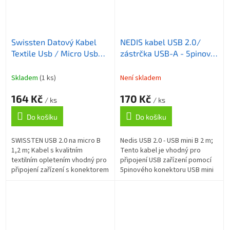
Swissten Datový Kabel
NEDIS kabel USB 2.0/
Textile Usb / Micro Usb
zástrčka USB-A - 5pinová
1,2 M Šedý
zástrčka mini USB/ černý/
blistr/ 2m
Skladem
(1 ks)
Není skladem
164 Kč
170 Kč
/ ks
/ ks
Do košíku
Do košíku
SWISSTEN USB 2.0 na micro B
Nedis USB 2.0 - USB mini B 2 m;
1,2 m; Kabel s kvalitním
Tento kabel je vhodný pro
textilním opletením vhodný pro
připojení USB zařízení pomocí
připojení zařízení s konektorem
5pinového konektoru USB mini
USB typu micro B k počítači.
B k počítači. ZÁKLADNÍ
Podporuje nabíjení proudem až
SPECIFIKACE; Konektor 1: USB
3...
2.0 A...