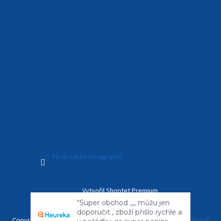
Sledovat na Instagramu
Vytvořil Shoptet Premium
“Super obchod ,,,, můžu jen
doporučit , zboží přišlo rychle a
Copyright 2026
Kamerový Svět
. Všechna práva vyhrazena.
Upravit