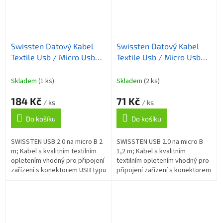
Swissten Datový Kabel
Swissten Datový Kabel
Textile Usb / Micro Usb
Textile Usb / Micro Usb
2,0 M Černý
1,2 M Zlatý
Skladem
(1 ks)
Skladem
(2 ks)
184 Kč
71 Kč
/ ks
/ ks
Do košíku
Do košíku
SWISSTEN USB 2.0 na micro B 2
SWISSTEN USB 2.0 na micro B
m; Kabel s kvalitním textilním
1,2 m; Kabel s kvalitním
opletením vhodný pro připojení
textilním opletením vhodný pro
zařízení s konektorem USB typu
připojení zařízení s konektorem
micro B k počítači. Podporuje
USB typu micro B k počítači.
nabíjení proudem až 3 A....
Podporuje nabíjení proudem až
3...