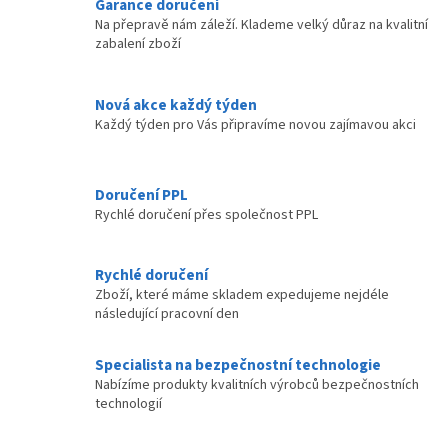
Garance doručení
á
Na přepravě nám záleží. Klademe velký důraz na kvalitní
d
zabalení zboží
a
c
í
Nová akce každý týden
p
Každý týden pro Vás připravíme novou zajímavou akci
r
v
k
y
Doručení PPL
v
Rychlé doručení přes společnost PPL
ý
p
i
Rychlé doručení
s
Zboží, které máme skladem expedujeme nejdéle
u
následující pracovní den
Specialista na bezpečnostní technologie
Nabízíme produkty kvalitních výrobců bezpečnostních
technologií