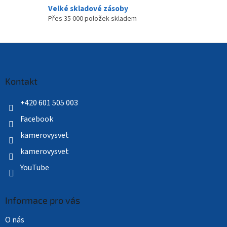
Velké skladové zásoby
Přes 35 000 položek skladem
Z
á
p
a
Kontakt
t
í
+420 601 505 003
Facebook
kamerovysvet
kamerovysvet
YouTube
Informace pro vás
O nás