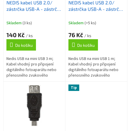
NEDIS kabel USB 2.0/
NEDIS kabel USB 2.0/
d
zástrčka USB-A - zástrčka
zástrčka USB-A - zástrčka
u
USB Mini-B 5 pinů/ černý/
USB Mini-B 5 pinů/ černý/
k
bulk/ 3m
bulk/ 1m
t
Skladem
(3 ks)
Skladem
(>5 ks)
ů
140 Kč
76 Kč
/ ks
/ ks
Do košíku
Do košíku
Nedis USB na mini USB 3 m;
Nedis USB na mini USB 1 m;
Kabel vhodný pro připojení
Kabel vhodný pro připojení
digitálního fotoaparátu nebo
digitálního fotoaparátu nebo
přenosného zvukového
přenosného zvukového
zařízení k počítači pro
zařízení k počítači pro
synchronizaci nebo nabíjení.
synchronizaci nebo nabíjení.
Tip
ZÁKLADNÍ...
ZÁKLADNÍ...