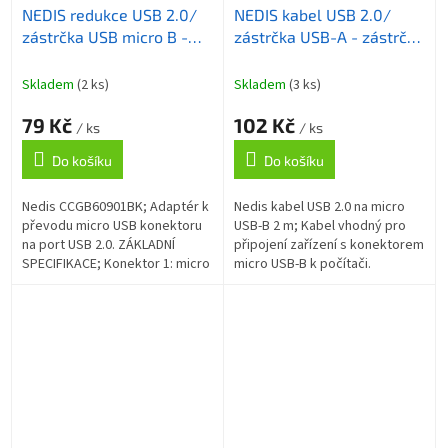
NEDIS redukce USB 2.0/
NEDIS kabel USB 2.0/
zástrčka USB micro B -
zástrčka USB-A - zástrčka
zásuvka USB A/ černý/
micro-B/ černý/ bulk/ 2m
blistr
Skladem
(2 ks)
Skladem
(3 ks)
79 Kč
102 Kč
/ ks
/ ks
Do košíku
Do košíku
Nedis CCGB60901BK; Adaptér k
Nedis kabel USB 2.0 na micro
převodu micro USB konektoru
USB-B 2 m; Kabel vhodný pro
na port USB 2.0. ZÁKLADNÍ
připojení zařízení s konektorem
SPECIFIKACE; Konektor 1: micro
micro USB-B k počítači.
USB-B (M); Konektor 2: USB 2.0
ZÁKLADNÍ SPECIFIKACE;
(F); Barva: černá...
Konektor 1: USB 2.0 (M);
Konektor 2: micro...