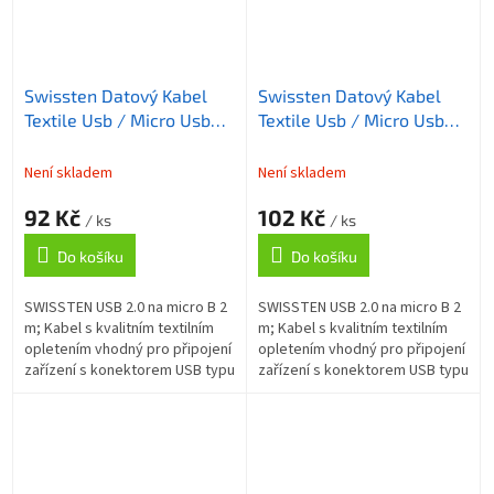
Swissten Datový Kabel
Swissten Datový Kabel
Textile Usb / Micro Usb
Textile Usb / Micro Usb
2,0 M Růžovo/Zlatý
2,0 M Stříbrný
Není skladem
Není skladem
92 Kč
102 Kč
/ ks
/ ks
Do košíku
Do košíku
SWISSTEN USB 2.0 na micro B 2
SWISSTEN USB 2.0 na micro B 2
m; Kabel s kvalitním textilním
m; Kabel s kvalitním textilním
opletením vhodný pro připojení
opletením vhodný pro připojení
zařízení s konektorem USB typu
zařízení s konektorem USB typu
micro B k počítači. Podporuje
micro B k počítači. Podporuje
nabíjení proudem až 3 A....
nabíjení proudem až 3 A....