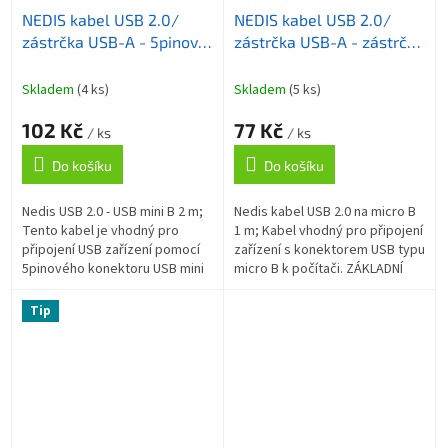
NEDIS kabel USB 2.0/
NEDIS kabel USB 2.0/
zástrčka USB-A - 5pinová
zástrčka USB-A - zástrčka
zástrčka mini USB/ černý/
USB-Micro B/ kulatý/
bulk/ 2m
černý/ bulk/ 1m
Skladem
(4 ks)
Skladem
(5 ks)
102 Kč
77 Kč
/ ks
/ ks
Do košíku
Do košíku
Nedis USB 2.0 - USB mini B 2 m;
Nedis kabel USB 2.0 na micro B
Tento kabel je vhodný pro
1 m; Kabel vhodný pro připojení
připojení USB zařízení pomocí
zařízení s konektorem USB typu
5pinového konektoru USB mini
micro B k počítači. ZÁKLADNÍ
B k počítači. ZÁKLADNÍ
SPECIFIKACE; Konektor 1: USB
SPECIFIKACE; Konektor 1: USB-A
2.0 typ A (M); Konektor...
Tip
2.0...