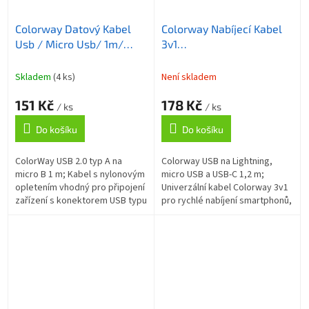
Colorway Datový Kabel
Colorway Nabíjecí Kabel
Usb / Micro Usb/ 1m/
3v1
2.1A/ Červený
Lightning+MicroUSB+USB-
C/ 4A/ Nylon/ 1,2m/
Skladem
(4 ks)
Není skladem
Šedivý
151 Kč
178 Kč
/ ks
/ ks
Do košíku
Do košíku
ColorWay USB 2.0 typ A na
Colorway USB na Lightning,
micro B 1 m; Kabel s nylonovým
micro USB a USB-C 1,2 m;
opletením vhodný pro připojení
Univerzální kabel Colorway 3v1
zařízení s konektorem USB typu
pro rychlé nabíjení smartphonů,
micro B k počítači. Podporuje
tabletů a dalších elektronických
nabíjení proudem až 2,1 A ....
zařízení , která jsou...