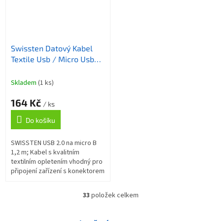
Swissten Datový Kabel
Textile Usb / Micro Usb
1,2 M Stříbrný
Skladem
(1 ks)
164 Kč
/ ks
Do košíku
SWISSTEN USB 2.0 na micro B
1,2 m; Kabel s kvalitním
textilním opletením vhodný pro
připojení zařízení s konektorem
USB typu micro B k počítači.
Podporuje nabíjení proudem až
33
položek celkem
O
3...
v
l