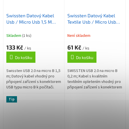
Swissten Datový Kabel
Swissten Datový Kabel
Usb / Micro Usb 1,5 M
Textile Usb / Micro Usb
Černý (6,5Mm)
0,2 M Růžovo/Zlatý
Skladem
(1 ks)
Není skladem
133 Kč
61 Kč
/ ks
/ ks
Do košíku
Do košíku
Swissten USB 2.0 na micro B 1,5
SWISSTEN USB 2.0 na micro B
m; Datový kabel vhodný pro
0,2 m; Kabel s kvalitním
připojení zařízení s konektorem
textilním opletením vhodný pro
USB typu micro B k počítači.
připojení zařízení s konektorem
ZÁKLADNÍ SPECIFIKACE;
USB typu micro B k počítači.
Konektor 1: USB 2.0 (M);
Podporuje nabíjení proudem až
Tip
Konektor...
3...