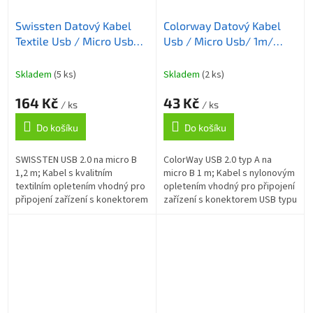
Swissten Datový Kabel
Colorway Datový Kabel
Textile Usb / Micro Usb
Usb / Micro Usb/ 1m/
1,2 M Černý
2.1A/ Černý
Skladem
(5 ks)
Skladem
(2 ks)
164 Kč
43 Kč
/ ks
/ ks
Do košíku
Do košíku
SWISSTEN USB 2.0 na micro B
ColorWay USB 2.0 typ A na
1,2 m; Kabel s kvalitním
micro B 1 m; Kabel s nylonovým
textilním opletením vhodný pro
opletením vhodný pro připojení
připojení zařízení s konektorem
zařízení s konektorem USB typu
USB typu micro B k počítači.
micro B k počítači. Podporuje
Podporuje nabíjení proudem až
nabíjení proudem až 2,1 A ....
3...