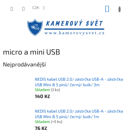
Přejít
NÁKUP
na
CZK
obsah
KOŠÍK
micro a mini USB
Nejprodávanější
NEDIS kabel USB 2.0/ zástrčka USB-A - zástrčka
USB Mini-B 5 pinů/ černý/ bulk/ 3m
Skladem
(3 ks)
140 Kč
NEDIS kabel USB 2.0/ zástrčka USB-A - zástrčka
USB Mini-B 5 pinů/ černý/ bulk/ 1m
Skladem
(>5 ks)
76 Kč