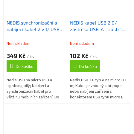
NEDIS synchronizační a
NEDIS kabel USB 2.0/
nabíjecí kabel 2 v 1/ USB
zástrčka USB-A - zástrčka
Micro B Zástrčka +
micro-B/ plochý/ bílý/ 1m
Adaptér Lightning - A
Není skladem
Není skladem
Zástrčka/ bílý/ 1m
349 Kč
102 Kč
/ ks
/ ks
Do košíku
Do košíku
Nedis USB na micro USB a
Nedis USB 2.0 typ A na micro B 1
Lightning bílý; Nabíjecí a
m; Kabel je vhodný k připojení
synchronizační kabel pro
nebo nabíjení zařízení s
většinu mobilních zařízení. Do
konektorem USB typu micro B
počítače se připojuje pomocí
pomocí počítače. ZÁKLADNÍ
USB 2.0 typ A konektoru a
SPECIFIKACE; Konektor 1: USB
samotná...
2.0...