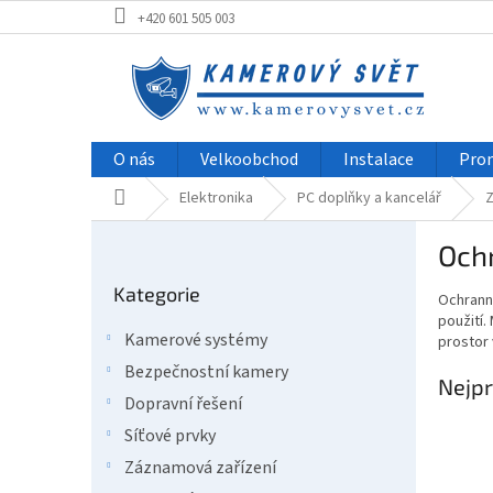
Přejít
+420 601 505 003
na
obsah
O nás
Velkoobchod
Instalace
Pro
Domů
Elektronika
PC doplňky a kancelář
Z
P
Och
o
Přeskočit
s
Kategorie
kategorie
Ochranné
t
použití.
r
Kamerové systémy
prostor 
a
Bezpečnostní kamery
n
Nejpr
n
Dopravní řešení
í
Síťové prvky
p
Záznamová zařízení
a