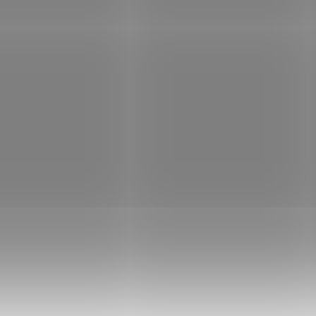
fice podložka pod židli na
RS Office podložka pod židli
hu Dura Grip Meta 150 x 120
podlahu Dura Grip Meta 130 
cm
Není skladem
Není
12 Kč
Do košíku
2 213 Kč
Do
/ ks
/ ks
ice Dura Grip Meta – PET ochrana
RS Office Dura Grip Meta – PET oc
hy Ochranná podložka RS Office Dura
podlahy Ochranná podložka RS Off
eta slouží pro ochranu podlah při
Grip Meta slouží pro ochranu podla
u kancelářské nebo herní židle na
pojezdu kancelářské nebo herní ži
ách....
kolečkách....
Kód:
NBTFEL1038
Kód:
NB