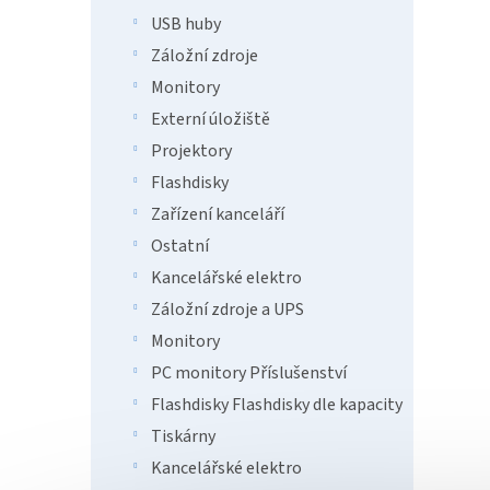
k
USB huby
herní
t
Frate
ů
Záložní zdroje
A
Monitory
Externí úložiště
926
Projektory
Arozzi
Flashdisky
Voděo
Zařízení kanceláří
navrže
stolu 
Ostatní
je vyr
Kancelářské elektro
Záložní zdroje a UPS
Monitory
PC monitory Příslušenství
Flashdisky Flashdisky dle kapacity
Tiskárny
Kancelářské elektro