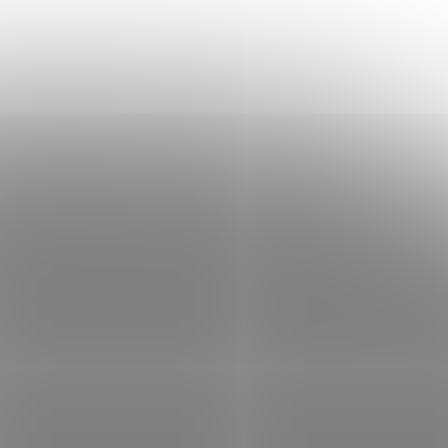
Pad
AROZZI ARENA NORDICO Mouse
žka pro
Pad/ ochranná podložka na celý
stůl Nordico/ černá
 skladem
Skladem
(2 ks)
 košíku
1 132 Kč
Do košíku
/ ks
ná
Velkoformátová podložka pod myš a
ná pro
klávesnici z mikrovlákna s protiskluzovou
to
gumovou spodní stranou. Vodoodpudivý
vržena
povrch, možnost praní v pračce, rozměry
140 × 58 cm, tloušťka 3...
ARO2091
Kód:
NBTARO2090