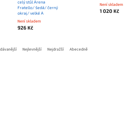
celý stůl Arena
Není skladem
Fratello/ šedá/ černý
1 020 Kč
okraj/ velké A
Není skladem
926 Kč
dávanější
Nejlevnější
Nejdražší
Abecedně
Kód:
NBTARO2020
Kód:
NBT
ZI ARENA Fratello DeskPad/
The Joker ochranná podložk