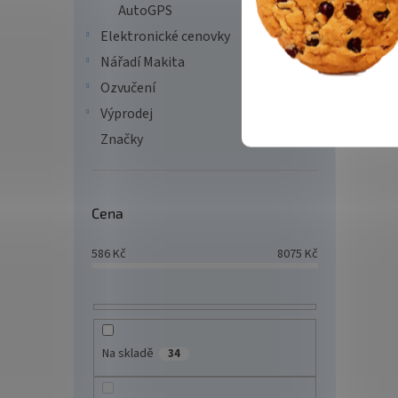
AutoGPS
Elektronické cenovky
AROZ
Gun 
Nářadí Makita
stůl
Ozvučení
Výprodej
Značky
2 8
Arozz
pohodl
Angel
Cena
Angelo
celý he
586
Kč
8075
Kč
Na skladě
34