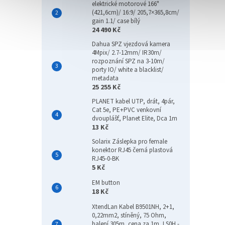
elektrické motorové 166"
(421,6cm)/ 16:9/ 205,7×365,8cm/
gain 1.1/ case bílý
24 490 Kč
RS Of
Dahua SPZ vjezdová kamera
podl
4Mpix/ 2.7-12mm/ IR30m/
cm
rozpoznání SPZ na 3-10m/
porty IO/ white a blacklist/
metadata
25 255 Kč
1 6
PLANET kabel UTP, drát, 4pár,
Cat 5e, PE+PVC venkovní
RS Off
dvouplášť, Planet Elite, Dca 1m
podla
13 Kč
Grip M
Solarix Záslepka pro female
pojezd
konektor RJ45 černá plastová
kolečk
RJ45-0-BK
5 Kč
EM button
18 Kč
XtendLan Kabel B9501NH, 2+1,
0,22mm2, stíněný, 75 Ohm,
balení 305m, cena za 1m, LS0H -