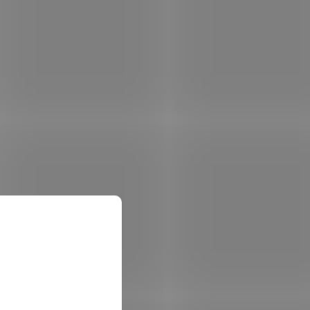
Pad
AROZZI ARENA Angelo DeskPad
o stůl
Pure Black/ ochranná podložka pro
stůl Arena Angelo
 skladem
Není skladem
 košíku
2 831 Kč
Do košíku
/ ks
k –
Arozzi Arena Angelo DeskPad Pure Black –
na
pohodlí a ochrana stolu Arozzi Arena
 Arena
Angelo Ochranná podložka Arozzi Arena
yje celý
Angelo DeskPad Pure Black , která pokryje
celý herní stůl. Je...
TFEL1043
Kód:
NBTFEL1042