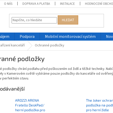
O NÁS
DOPRAVA A PLATBA
INSTALACE
HODNOCENÍ OBCH
HLEDAT
nájem
Podpora
Mobilní monitorovací systém
Nov
ařízení kanceláří
Ochranné podložky
ranné podložky
 podložky chrání podlahu před poškozením od židlí a těžké techniky. Nab
 My v Kamerovém světě vybíráme pouze podložky do kanceláře od ověřených
v perfektním stavu.
odávanější
AROZZI ARENA
The Joker ochra
Fratello DeskPad/
podložka na pod
herní podložka pro
pro herní židle