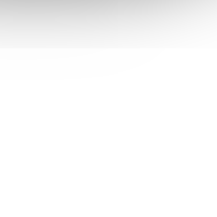
 na
RS Office podložka pod židli na
x 120
koberec Dura Grip Meta 130 x 120
cm
 skladem
Skladem
(2 ks)
 košíku
2 049 Kč
Do košíku
/ ks
hrana
RS Office Dura Grip Meta – PET ochrana
ožka RS
podlahy i koberce Ochranná podložka RS
chranu
Office Dura Grip Meta slouží pro ochranu
celářské
podlah a koberců při pojezdu kancelářské
nebo herní židle...
TFEL1034
Kód:
NBTFEL1033