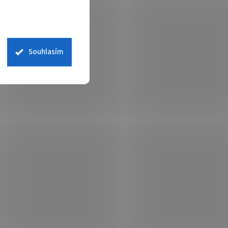
d
RS Office podložka pro odvod
ga Flat
elektrostatického náboje Yoga Flat
ESD 90 x 120 cm
Souhlasím
 skladem
Není skladem
 košíku
6 663 Kč
Do košíku
/ ks
RS Office podložka pro odvod
0 cm;
elektrostatického náboje 120 × 90 cm;
 × 120 cm
Podložka pod židli o velikosti 120 × 90 cm ,
tatický
která spolehlivě odvádí elektrostatický
náboj a zároveň chrání...
TFEL1040
Kód:
NBTFEL1039