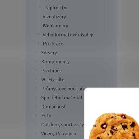
Papírnictví
AROZ
Craw
Vizualizéry
podlo
Webkamery
Velkoformátové displeje
Pro hráče
2 8
Servery
Arozz
Komponenty
Chaos 
Arena
Pro hráče
Arena
Wi-Fi a sítě
která 
Průmyslové počítače
Spotřební materiál
Domácnost
Foto
Outdoor, sport a styl
Video, TV a audio