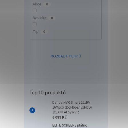
Akce
0
RS Of
Novinka
0
podla
cm
Tip
0
2 5
ROZBALIT FILTR
RS Off
podla
Grip M
pojezd
kolečk
Top 10 produktů
Dahua NVR Smart 16xIP/
16Mpix/ 256Mbps/ 2xHDD/
1xLAN/ AI by NVR
6 089 Kč
ELITE SCREENS plátno