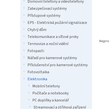
n
Domovní telefony a videotelefony
e
Zabezpečovací systémy
l
Přístupové systémy
EPS - Elektrická požární signalizace
Chytrý dům
Ř
Telekomunikace a síťové prvky
a
Nejpro
Termovize a noční vidění
z
Fotopasti
e
V
n
Nářadí pro kamerové systémy
ý
í
Příslušenství pro kamerové systémy
p
p
Fotovoltaika
i
r
s
o
Elektronika
p
d
Mobilní telefony
r
u
Počítače a notebooky
o
k
d
t
PC doplňky a kancelář
u
ů
Streamovací a střihová zařízení
AROZ