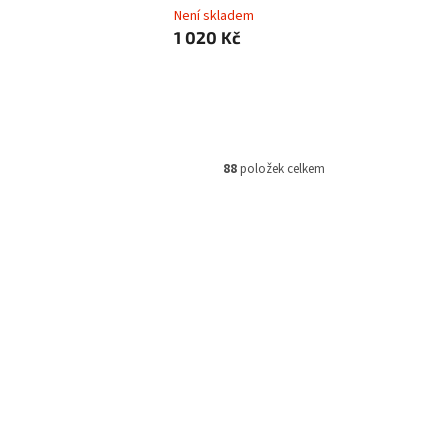
Není skladem
1 020 Kč
88
položek celkem
PRO2199
Kód:
NBTPRO2192
a na
Ghost ochranná podložka na