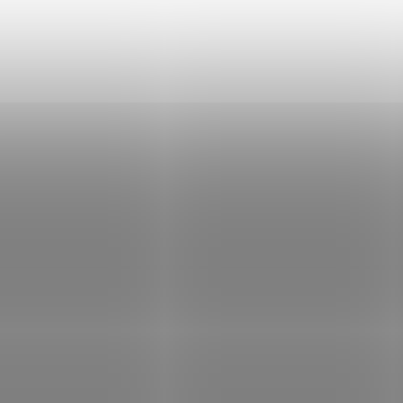
of the Rings ochranná
AROZZI ARENA Small Desk 
žka na podlahu pro herní
Pure Black/ ochranná podlo
stůl Arena Small
Není skladem
Není
20 Kč
Do košíku
1 535 Kč
Do
/ ks
/ ks
podložka pod židli s motivy elfích
AROZZI ARENA Small Desk Pad čer
lů z Pána prstenů. Rozměry 120 ×
Podložka pod myš na míru vytvoře
, polyester s protiskluzovou
stůl Fractal Design Arena Small. Ta
ou základnou, tloušťka 3 mm, šité
speciální podložka pod myš je na
, strojově pratelná.
tak, aby dokonale pokryla...
Kód:
NBTARO2092
Kód:
NBT