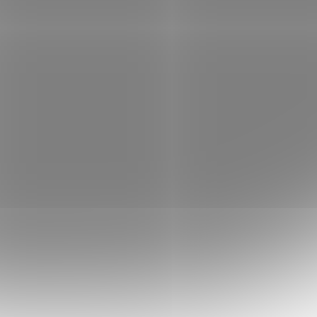
 na
RS Office podložka pod židli na
x 120
podlahu Dura Grip Meta 110 x 120
cm
 skladem
Není skladem
 košíku
1 915 Kč
Do košíku
/ ks
hrana
RS Office Dura Grip Meta – PET ochrana
ice Dura
podlahy Ochranná podložka RS Office Dura
h při
Grip Meta slouží pro ochranu podlah při
dle na
pojezdu kancelářské nebo herní židle na
kolečkách....
TFEL1037
Kód:
NBTFEL1036