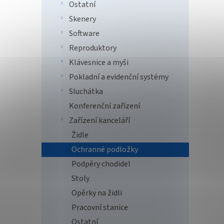
Ostatní
Lord 
podlo
Skenery
židle
Software
Reproduktory
Klávesnice a myši
1 0
Pokladní a evidenční systémy
Herní 
Sluchátka
symbo
100 cm
Konferenční zařízení
gumov
Zařízení kanceláří
okraje
Židle
Ochranné podložky
Podpěry chodidel
Stoly
Opěrky na židli
Pracovní stanice
Ostatní