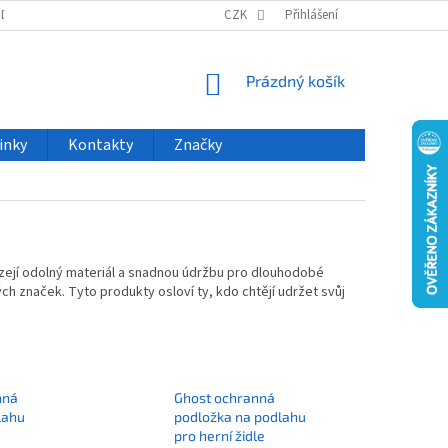
ODU
NOVINKY
VELKOOBCHOD
CZK
ČASTO KLADENÉ DOTAZY
Přihlášení
NÁKUPNÍ
Prázdný košík
KOŠÍK
inky
Kontakty
Značky
ízejí odolný materiál a snadnou údržbu pro dlouhodobé
 značek. Tyto produkty osloví ty, kdo chtějí udržet svůj
nná
Ghost ochranná
lahu
podložka na podlahu
pro herní židle