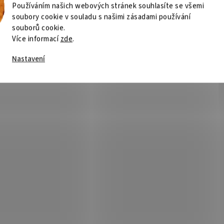
Používáním našich webových stránek souhlasíte se všemi
soubory cookie v souladu s našimi zásadami používání
ZI ARENA Angelo DeskPad
RS Office podložka pro odvo
souborů cookie.
Metal/ ochranná podložka pro
elektrostatického náboje Yo
Více informací
zde
.
 Arena Angelo
ESD 130 x 120 cm
Není skladem
Není
Nastavení
31 Kč
Do košíku
8 074 Kč
Do
/ ks
/ ks
i Arena Angelo DeskPad Gun Metal –
RS Office podložka pro odvod
í a ochrana stolu Arozzi Arena
elektrostatického náboje 130 × 12
o Ochranná podložka Arozzi Arena
Podložka pod židli o velikosti 130
 DeskPad Gun Metal , která pokryje
, která spolehlivě odvádí elektros
rní stůl. Je...
náboj a zároveň chrání...
Kód:
NBTFEL1041
Kód:
NB