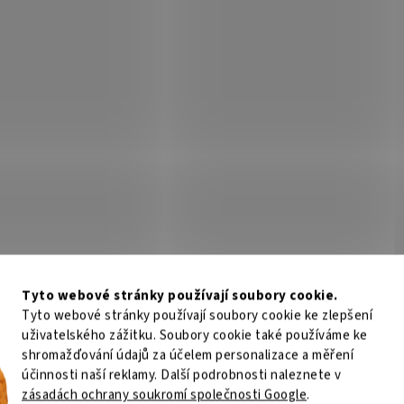
ZI ARENA Angelo DeskPad
AROZZI ARENA Angelo Desk
ling Chaos/ ochranná
Black/ ochranná podložka pr
žka pro stůl Arena Angelo
Arena Angelo
Není skladem
Není
31 Kč
Do košíku
2 831 Kč
Do
/ ks
/ ks
i Arena Angelo DeskPad Crawling
Arozzi Arena Angelo DeskPad Blac
– pohodlí a ochrana stolu Arozzi
pohodlí a ochrana stolu Arozzi Are
 Angelo Ochranná podložka Arozzi
Angelo Ochranná podložka Arozzi
 Angelo DeskPad Crawling Chaos ,
Angelo DeskPad Black , která pokr
pokryje celý herní...
herní stůl. Je vyrobena...
Kód:
NBTARO2089
Kód:
NB
Tyto webové stránky používají soubory cookie.
Tyto webové stránky používají soubory cookie ke zlepšení
uživatelského zážitku. Soubory cookie také používáme ke
shromažďování údajů za účelem personalizace a měření
účinnosti naší reklamy. Další podrobnosti naleznete v
zásadách ochrany soukromí společnosti Google
.