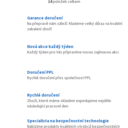
14
položek celkem
O
Snadným...
PC....
v
l
Garance doručení
á
Na přepravě nám záleží. Klademe velký důraz na kvalitní
d
zabalení zboží
a
c
í
Nová akce každý týden
p
Každý týden pro Vás připravíme novou zajímavou akci
r
v
k
y
Doručení PPL
v
Rychlé doručení přes společnost PPL
ý
p
i
Rychlé doručení
s
Zboží, které máme skladem expedujeme nejdéle
u
následující pracovní den
Specialista na bezpečnostní technologie
Nabízíme produkty kvalitních výrobců bezpečnostních