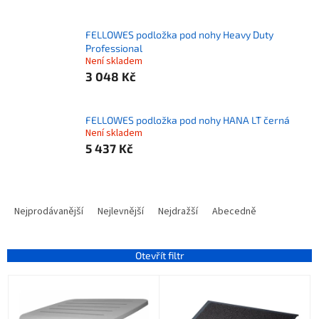
FELLOWES podložka pod nohy Heavy Duty
Professional
Není skladem
3 048 Kč
FELLOWES podložka pod nohy HANA LT černá
Není skladem
5 437 Kč
Ř
a
Nejprodávanější
Nejlevnější
Nejdražší
Abecedně
z
e
n
Otevřít filtr
í
V
p
ý
r
p