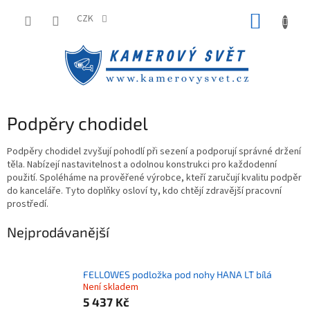
Přejít
NÁKUP
na
CZK
obsah
KOŠÍK
Podpěry chodidel
Podpěry chodidel zvyšují pohodlí při sezení a podporují správné držení
těla. Nabízejí nastavitelnost a odolnou konstrukci pro každodenní
použití. Spoléháme na prověřené výrobce, kteří zaručují kvalitu podpěr
do kanceláře. Tyto doplňky osloví ty, kdo chtějí zdravější pracovní
prostředí.
Nejprodávanější
FELLOWES podložka pod nohy HANA LT bílá
Není skladem
5 437 Kč