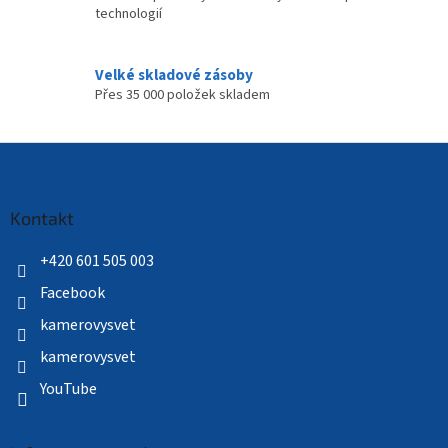
technologií
Velké skladové zásoby
Přes 35 000 položek skladem
Z
á
p
a
Kontakt
t
í
+420 601 505 003
Facebook
kamerovysvet
kamerovysvet
YouTube