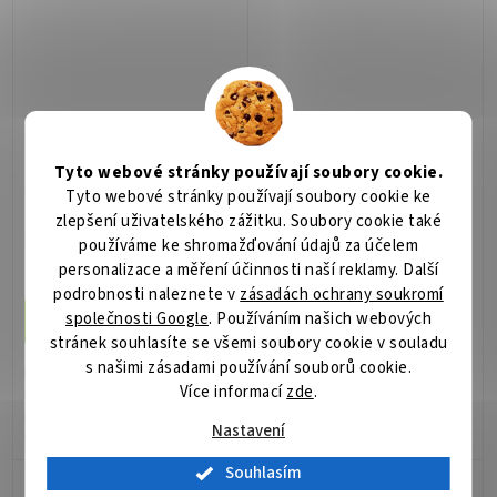
FELLOWES podpěra
FELLOWES podpěra
Tyto webové stránky používají soubory cookie.
chodidel STANDARD
chodidel ROCKER
Tyto webové stránky používají soubory cookie ke
zlepšení uživatelského zážitku. Soubory cookie také
Skladem
(1 ks)
Není skladem
používáme ke shromažďování údajů za účelem
personalizace a měření účinnosti naší reklamy. Další
802 Kč
860 Kč
/ ks
/ ks
podrobnosti naleznete v
zásadách ochrany soukromí
společnosti Google
. Používáním našich webových
Do košíku
Do košíku
stránek souhlasíte se všemi soubory cookie v souladu
s našimi zásadami používání souborů cookie.
Fellowes Standard;
Fellowes Rocker; Ergonomická
Více informací
zde
.
Ergonomická podpěra chodidel
podpěra nohou umožňuje
přispívá k uvolnění
plynule měnit úhel sklonu a
Nastavení
nahromaděného napětí v nohou
zlepšovat tak krevní oběh.
a umožňuje řádný krevní oběh.
Speciální zakřivenou plochu lze
Souhlasím
Zvednutím chodidel také
také použít k masáži chodidel ,