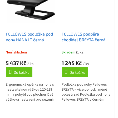
FELLOWES podložka pod
FELLOWES podpěra
nohy HANA LT černá
chodidel BREYTA černá
Není skladem
Skladem
(1 ks)
5 437 Kč
1 245 Kč
/ ks
/ ks
Do košíku
Do košíku
Ergonomická opěrka na nohy s
Podložka pod nohy Fellowes
nastavitelnou výškou 120-218
BREYTA – více pohodlí, méně
mm a pohyblivou plochou. Dvě
bolesti zad Podložka pod nohy
výšková nastavení pro sezení i
Fellowes BREYTA v černém
stání, nastavitelný úhel náklonu
provedení pro ergonomii
±5°, protiskluzný povrch a...
dolních končetin během sezení.
Je...