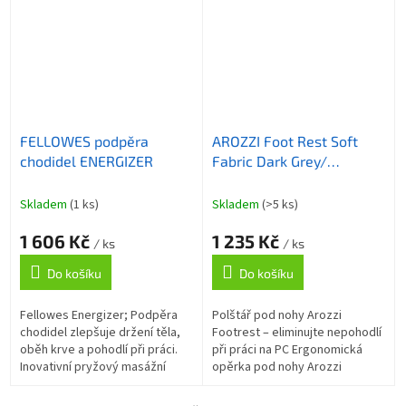
zlepšuje...
zabraňuje...
FELLOWES podpěra
AROZZI Foot Rest Soft
chodidel ENERGIZER
Fabric Dark Grey/
ergonomický polštář pod
nohy/ tmavě šedý
Skladem
(1 ks)
Skladem
(>5 ks)
1 606 Kč
1 235 Kč
/ ks
/ ks
Do košíku
Do košíku
Fellowes Energizer; Podpěra
Polštář pod nohy Arozzi
chodidel zlepšuje držení těla,
Footrest – eliminujte nepohodlí
oběh krve a pohodlí při práci.
při práci na PC Ergonomická
Inovativní pryžový masážní
opěrka pod nohy Arozzi
povrch regeneruje unavená
Footrest pro zvýšení komfortu
chodidla a snižuje stres.
během dlouhodobého sezení u