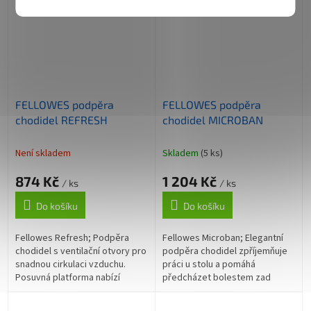
přináší úlevu spodní části...
která...
FELLOWES podpěra
FELLOWES podpěra
chodidel REFRESH
chodidel MICROBAN
Není skladem
Skladem
(5 ks)
874 Kč
1 204 Kč
/ ks
/ ks
Do košíku
Do košíku
Fellowes Refresh; Podpěra
Fellowes Microban; Elegantní
chodidel s ventilační otvory pro
podpěra chodidel zpříjemňuje
snadnou cirkulaci vzduchu.
práci u stolu a pomáhá
Posuvná platforma nabízí
předcházet bolestem zad
plynulé nastavení úhlu náklonu
zlepšením krevního oběhu.
až do 22°, díky čemuž
Antibakteriální vrstva Microban