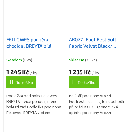
FELLOWES podpěra
AROZZI Foot Rest Soft
chodidel BREYTA bílá
Fabric Velvet Black/
ergonomický polštář pod
nohy/ sametově černý
Skladem
(1 ks)
Skladem
(>5 ks)
1 245 Kč
1 235 Kč
/ ks
/ ks
Do košíku
Do košíku
Podložka pod nohy Fellowes
Polštář pod nohy Arozzi
BREYTA – více pohodlí, méně
Footrest – eliminujte nepohodlí
bolesti zad Podložka pod nohy
při práci na PC Ergonomická
Fellowes BREYTA v bílém
opěrka pod nohy Arozzi
provedení pro ergonomii
Footrest pro zvýšení komfortu
dolních končetin během sezení.
během dlouhodobého sezení u
Je dostatečně...
PC....