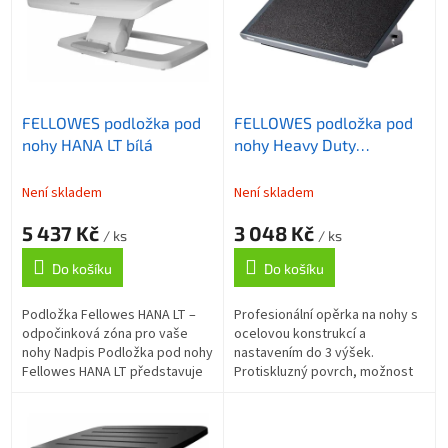
o
i
d
s
u
p
k
r
t
o
ů
FELLOWES podložka pod
FELLOWES podložka pod
d
nohy HANA LT bílá
nohy Heavy Duty
u
Professional
k
t
Není skladem
Není skladem
ů
5 437 Kč
3 048 Kč
/ ks
/ ks
Do košíku
Do košíku
Podložka Fellowes HANA LT –
Profesionální opěrka na nohy s
odpočinková zóna pro vaše
ocelovou konstrukcí a
nohy Nadpis Podložka pod nohy
nastavením do 3 výšek.
Fellowes HANA LT představuje
Protiskluzný povrch, možnost
ideální oporu pro vaše nohy při
kolébání bez aretace úhlu,
každodenním a dlouhodobé...
rozměry 350 × 560 × 105 mm,
certifikace FIRA,...