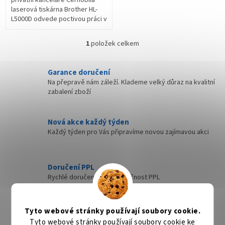
laserová tiskárna Brother HL-
L5000D odvede poctivou práci v
každé malé osobní kanceláři.
Díky rychlosti tisku až 42...
1
položek celkem
O
v
l
Garance doručení
á
Na přepravě nám záleží. Klademe velký důraz na kvalitní
d
zabalení zboží
a
c
í
Nová akce každý týden
p
Každý týden pro Vás připravíme novou zajímavou akci
r
v
k
y
Doručení PPL
v
Rychlé doručení přes společnost PPL
ý
p
i
Rychlé doručení
s
Tyto webové stránky používají soubory cookie.
Zboží, které máme skladem expedujeme nejdéle
u
Tyto webové stránky používají soubory cookie ke