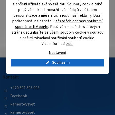
následující pracovní den
zlepšení uživatelského zážitku. Soubory cookie také
používáme ke shromažďování údajů za účelem
Specialista na bezpečnostní technologie
personalizace a měření účinnosti naší reklamy. Další
Nabízíme produkty kvalitních výrobců bezpečnostních
podrobnosti naleznete v
zásadách ochrany soukromí
technologií
společnosti Google
. Používáním našich webových
stránek souhlasíte se všemi soubory cookie v souladu
s našimi zásadami používání souborů cookie.
Velké skladové zásoby
Více informací
zde
.
Přes 35 000 položek skladem
Nastavení
Z
Souhlasím
á
p
a
Kontakt
t
í
+420 601 505 003
Facebook
kamerovysvet
kamerovysvet