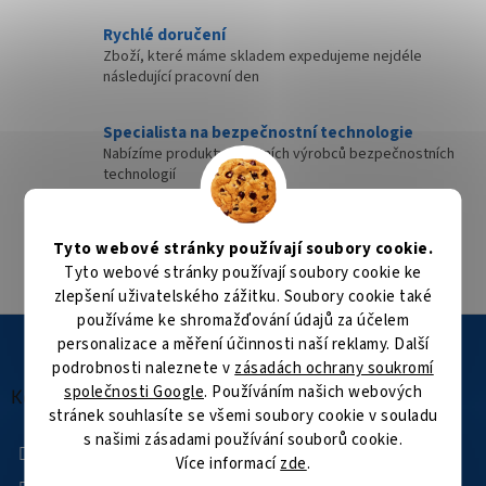
Rychlé doručení
Zboží, které máme skladem expedujeme nejdéle
následující pracovní den
Specialista na bezpečnostní technologie
Nabízíme produkty kvalitních výrobců bezpečnostních
technologií
Velké skladové zásoby
Tyto webové stránky používají soubory cookie.
Přes 35 000 položek skladem
Tyto webové stránky používají soubory cookie ke
zlepšení uživatelského zážitku. Soubory cookie také
používáme ke shromažďování údajů za účelem
Z
personalizace a měření účinnosti naší reklamy. Další
á
podrobnosti naleznete v
zásadách ochrany soukromí
p
společnosti Google
. Používáním našich webových
a
Kontakt
stránek souhlasíte se všemi soubory cookie v souladu
t
s našimi zásadami používání souborů cookie.
í
+420 601 505 003
Více informací
zde
.
Facebook