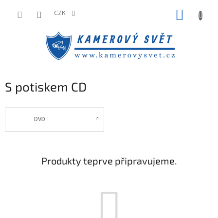
Přejít
NÁKUP
na
CZK
obsah
KOŠÍK
S potiskem CD
DVD
Produkty teprve připravujeme.