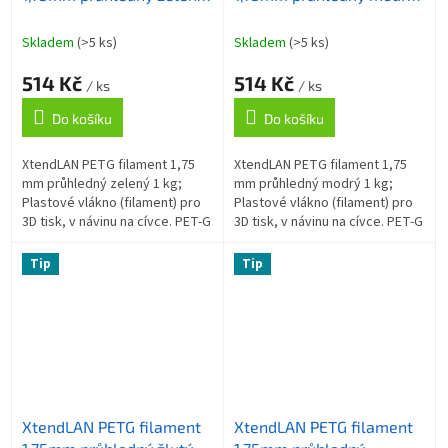
1kg
1kg
Skladem
(>5 ks)
Skladem
(>5 ks)
514 Kč
514 Kč
/ ks
/ ks
Do košíku
Do košíku
XtendLAN PETG filament 1,75
XtendLAN PETG filament 1,75
mm průhledný zelený 1 kg;
mm průhledný modrý 1 kg;
Plastové vlákno (filament) pro
Plastové vlákno (filament) pro
3D tisk, v návinu na cívce. PET-G
3D tisk, v návinu na cívce. PET-G
(PolyEtylénTereftalát Glykolem
(PolyEtylénTereftalát Glykolem
modifikovaný) je materiál...
modifikovaný) je materiál...
Tip
Tip
XtendLAN PETG filament
XtendLAN PETG filament