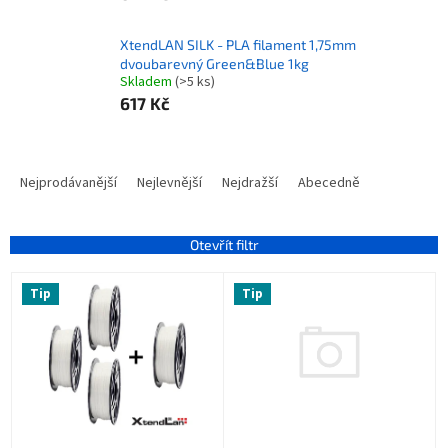
XtendLAN SILK - PLA filament 1,75mm
dvoubarevný Green&Blue 1kg
Skladem
(>5 ks)
617 Kč
Ř
a
Nejprodávanější
Nejlevnější
Nejdražší
Abecedně
z
e
n
Otevřít filtr
í
V
p
Tip
Tip
ý
r
p
o
i
d
s
u
p
k
r
t
o
ů