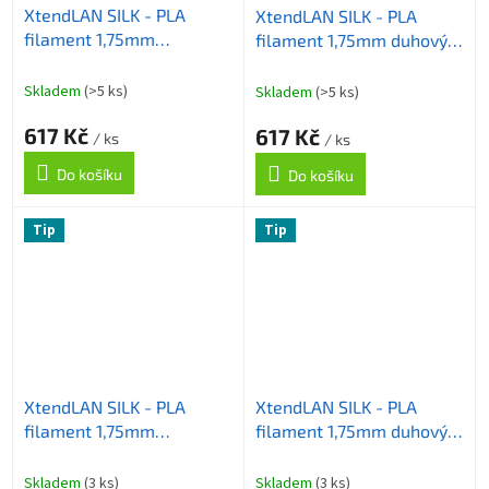
XtendLAN SILK - PLA
XtendLAN SILK - PLA
filament 1,75mm
filament 1,75mm duhový -
dvoubarevný Green&Blue
Candy 1kg
1kg
Skladem
(>5 ks)
Skladem
(>5 ks)
617 Kč
617 Kč
/ ks
/ ks
Do košíku
Do košíku
Tip
Tip
XtendLAN SILK - PLA
XtendLAN SILK - PLA
filament 1,75mm
filament 1,75mm duhový -
dvoubarevný Gold&Red
Vibrant 1kg
1kg
Skladem
(3 ks)
Skladem
(3 ks)