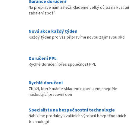
Garance doručení
á
c
Na přepravě nám záleží. Klademe velký důraz na kvalitní
n
í
zabalení zboží
í
p
r
v
Nová akce každý týden
k
Každý týden pro Vás připravíme novou zajímavou akci
y
v
ý
p
Doručení PPL
i
Rychlé doručení přes společnost PPL
s
u
Rychlé doručení
Zboží, které máme skladem expedujeme nejdéle
následující pracovní den
Specialista na bezpečnostní technologie
Nabízíme produkty kvalitních výrobců bezpečnostních
technologií