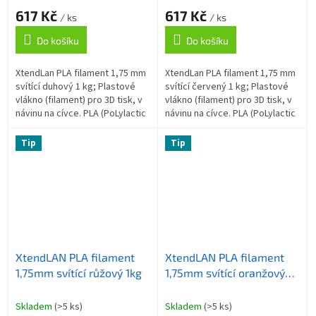
617 Kč
617 Kč
/ ks
/ ks
Do košíku
Do košíku
XtendLan PLA filament 1,75 mm
XtendLan PLA filament 1,75 mm
svítící duhový 1 kg; Plastové
svítící červený 1 kg; Plastové
vlákno (filament) pro 3D tisk, v
vlákno (filament) pro 3D tisk, v
návinu na cívce. PLA (PoLylactic
návinu na cívce. PLA (PoLylactic
Acid, kyselina polymléčná) je
Acid, kyselina polymléčná) je
nejpopulárnější 3D...
nejpopulárnější 3D...
Tip
Tip
XtendLAN PLA filament
XtendLAN PLA filament
1,75mm svítící růžový 1kg
1,75mm svítící oranžový
1kg
Skladem
(>5 ks)
Skladem
(>5 ks)