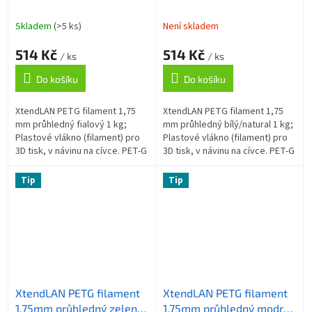
1kg
bílý/natural 1kg
Skladem
(>5 ks)
Není skladem
514 Kč
514 Kč
/ ks
/ ks
Do košíku
Do košíku
XtendLAN PETG filament 1,75
XtendLAN PETG filament 1,75
mm průhledný fialový 1 kg;
mm průhledný bílý/natural 1 kg;
Plastové vlákno (filament) pro
Plastové vlákno (filament) pro
3D tisk, v návinu na cívce. PET-G
3D tisk, v návinu na cívce. PET-G
(PolyEtylénTereftalát Glykolem
(PolyEtylénTereftalát Glykolem
modifikovaný) je materiál...
modifikovaný) je...
Tip
Tip
XtendLAN PETG filament
XtendLAN PETG filament
1,75mm průhledný zelený
1,75mm průhledný modrý