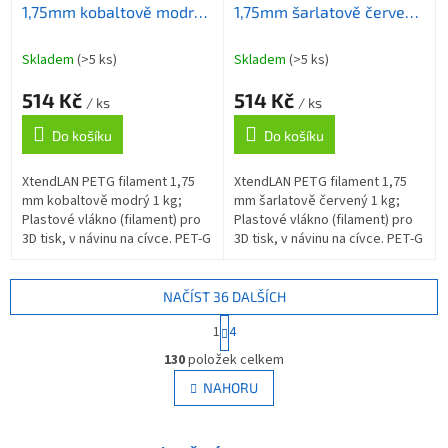
1,75mm kobaltově modrý
1,75mm šarlatově červený
1kg
1kg
Skladem
(>5 ks)
Skladem
(>5 ks)
514 Kč
514 Kč
/ ks
/ ks
Do košíku
Do košíku
XtendLAN PETG filament 1,75
XtendLAN PETG filament 1,75
mm kobaltově modrý 1 kg;
mm šarlatově červený 1 kg;
Plastové vlákno (filament) pro
Plastové vlákno (filament) pro
3D tisk, v návinu na cívce. PET-G
3D tisk, v návinu na cívce. PET-G
(PolyEtylénTereftalát Glykolem
(PolyEtylénTereftalát Glykolem
modifikovaný) je materiál...
modifikovaný) je materiál...
NAČÍST 36 DALŠÍCH
S
1
4
t
O
r
130
položek celkem
v
á
l
NAHORU
n
á
k
d
o
v
a