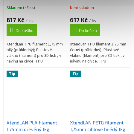
Skladem
(>5 ks)
Není skladem
617 Kč
617 Kč
/ ks
/ ks
Do košíku
Do košíku
XtendLan TPU filament 1,75 mm
XtendLan TPU filament 1,75 mm
bílý (průhledný); Plastové
černý (průhledný); Plastové
vlákno (filament) pro 3D tisk , v
vlákno (filament) pro 3D tisk , v
návinu na cívce. TPU
návinu na cívce. TPU
(Termoplastický polyuretan) je
(Termoplastický polyuretan) je
flexibilní materiál, který...
flexibilní materiál, který...
Tip
Tip
XtendLAN PLA filament
XtendLAN PETG filament
1,75mm dřevěný 1kg
1,75mm cihlově hnědý 1kg