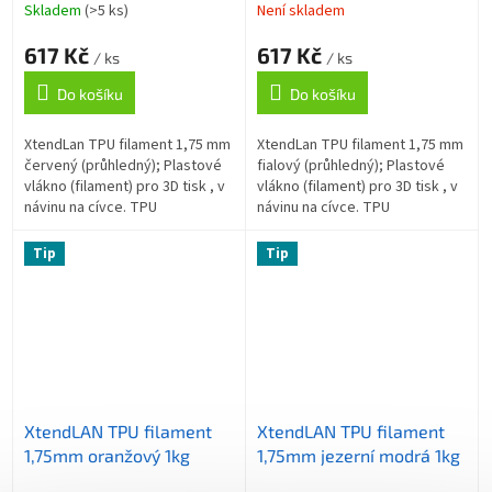
Skladem
(>5 ks)
Není skladem
617 Kč
617 Kč
/ ks
/ ks
Do košíku
Do košíku
XtendLan TPU filament 1,75 mm
XtendLan TPU filament 1,75 mm
červený (průhledný); Plastové
fialový (průhledný); Plastové
vlákno (filament) pro 3D tisk , v
vlákno (filament) pro 3D tisk , v
návinu na cívce. TPU
návinu na cívce. TPU
(Termoplastický polyuretan) je
(Termoplastický polyuretan) je
flexibilní materiál, který...
flexibilní materiál, který...
Tip
Tip
XtendLAN TPU filament
XtendLAN TPU filament
1,75mm oranžový 1kg
1,75mm jezerní modrá 1kg