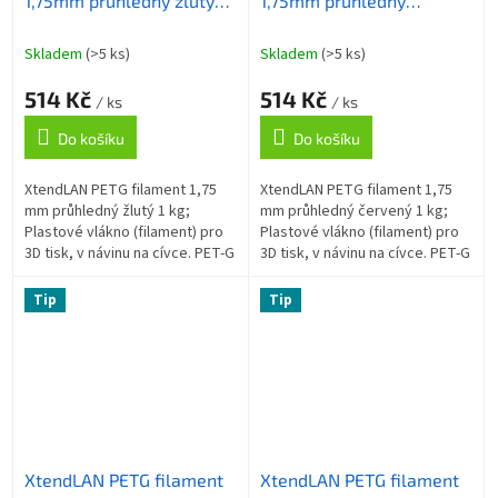
1,75mm průhledný žlutý
1,75mm průhledný
1kg
červený 1kg
Skladem
(>5 ks)
Skladem
(>5 ks)
514 Kč
514 Kč
/ ks
/ ks
Do košíku
Do košíku
XtendLAN PETG filament 1,75
XtendLAN PETG filament 1,75
mm průhledný žlutý 1 kg;
mm průhledný červený 1 kg;
Plastové vlákno (filament) pro
Plastové vlákno (filament) pro
3D tisk, v návinu na cívce. PET-G
3D tisk, v návinu na cívce. PET-G
(PolyEtylénTereftalát Glykolem
(PolyEtylénTereftalát Glykolem
modifikovaný) je materiál...
modifikovaný) je materiál...
Tip
Tip
XtendLAN PETG filament
XtendLAN PETG filament