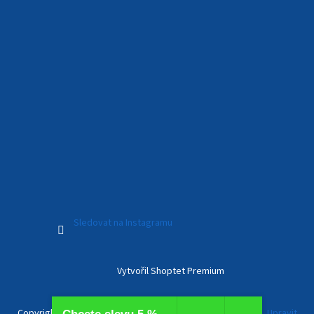
Sledovat na Instagramu
Vytvořil Shoptet Premium
Copyright 2026
Kamerový Svět
. Všechna práva vyhrazena.
Upravit