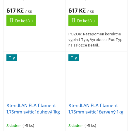
617 Kč
617 Kč
/ ks
/ ks
Do košíku
Do košíku
POZOR: Nezapomen korektne
vyplnit Typ, Vyrobce a PodTyp
na zalozce Detail...
Tip
Tip
XtendLAN PLA filament
XtendLAN PLA filament
1,75mm svítící duhový 1kg
1,75mm svítící červený 1kg
Skladem
(>5 ks)
Skladem
(>5 ks)