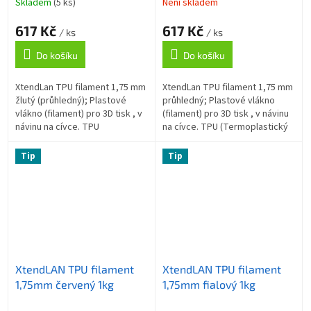
Skladem
(5 ks)
Není skladem
617 Kč
617 Kč
/ ks
/ ks
Do košíku
Do košíku
XtendLan TPU filament 1,75 mm
XtendLan TPU filament 1,75 mm
žlutý (průhledný); Plastové
průhledný; Plastové vlákno
vlákno (filament) pro 3D tisk , v
(filament) pro 3D tisk , v návinu
návinu na cívce. TPU
na cívce. TPU (Termoplastický
(Termoplastický polyuretan) je
polyuretan) je flexibilní materiál,
flexibilní materiál, který...
který kombinuje až...
Tip
Tip
XtendLAN TPU filament
XtendLAN TPU filament
1,75mm červený 1kg
1,75mm fialový 1kg