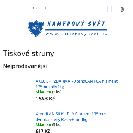
Přejít
NÁKUP
na
CZK
obsah
KOŠÍK
Tiskové struny
Nejprodávanější
AKCE 3+1 ZDARMA - XtendLAN PLA filament
1,75mm bílý 1kg
Skladem
(2 ks)
1 543 Kč
XtendLAN SILK - PLA filament 1,75mm
dvoubarevný Red&Blue 1kg
Skladem
(5 ks)
617 Kč