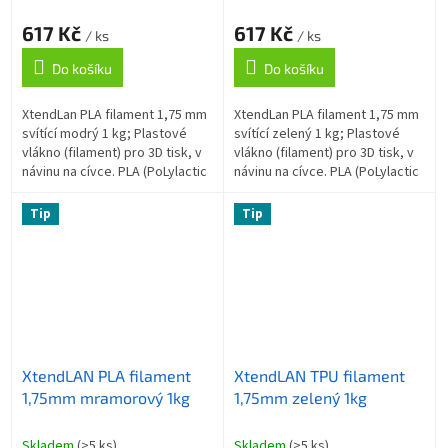
617 Kč
617 Kč
/ ks
/ ks
Do košíku
Do košíku
XtendLan PLA filament 1,75 mm
XtendLan PLA filament 1,75 mm
svítící modrý 1 kg; Plastové
svítící zelený 1 kg; Plastové
vlákno (filament) pro 3D tisk, v
vlákno (filament) pro 3D tisk, v
návinu na cívce. PLA (PoLylactic
návinu na cívce. PLA (PoLylactic
Acid, kyselina polymléčná) je
Acid, kyselina polymléčná) je
nejpopulárnější 3D...
nejpopulárnější 3D...
Tip
Tip
XtendLAN PLA filament
XtendLAN TPU filament
1,75mm mramorový 1kg
1,75mm zelený 1kg
Skladem
(>5 ks)
Skladem
(>5 ks)