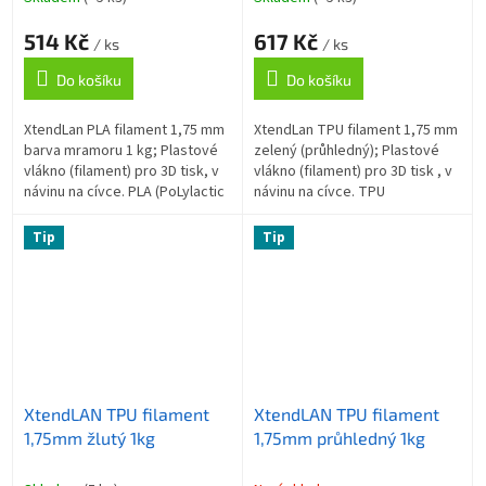
514 Kč
617 Kč
/ ks
/ ks
Do košíku
Do košíku
XtendLan PLA filament 1,75 mm
XtendLan TPU filament 1,75 mm
barva mramoru 1 kg; Plastové
zelený (průhledný); Plastové
vlákno (filament) pro 3D tisk, v
vlákno (filament) pro 3D tisk , v
návinu na cívce. PLA (PoLylactic
návinu na cívce. TPU
Acid, kyselina polymléčná) je
(Termoplastický polyuretan) je
nejpopulárnější 3D...
flexibilní materiál, který...
Tip
Tip
XtendLAN TPU filament
XtendLAN TPU filament
1,75mm žlutý 1kg
1,75mm průhledný 1kg