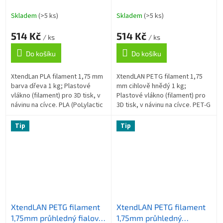
Skladem
(>5 ks)
Skladem
(>5 ks)
514 Kč
514 Kč
/ ks
/ ks
Do košíku
Do košíku
XtendLan PLA filament 1,75 mm
XtendLAN PETG filament 1,75
barva dřeva 1 kg; Plastové
mm cihlově hnědý 1 kg;
vlákno (filament) pro 3D tisk, v
Plastové vlákno (filament) pro
návinu na cívce. PLA (PoLylactic
3D tisk, v návinu na cívce. PET-G
Acid, kyselina polymléčná) je
(PolyEtylénTereftalát Glykolem
nejpopulárnější 3D...
modifikovaný) je materiál...
Tip
Tip
XtendLAN PETG filament
XtendLAN PETG filament
1,75mm průhledný fialový
1,75mm průhledný