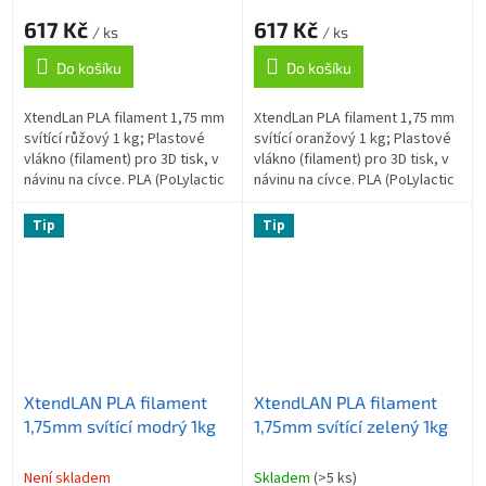
617 Kč
617 Kč
/ ks
/ ks
Do košíku
Do košíku
XtendLan PLA filament 1,75 mm
XtendLan PLA filament 1,75 mm
svítící růžový 1 kg; Plastové
svítící oranžový 1 kg; Plastové
vlákno (filament) pro 3D tisk, v
vlákno (filament) pro 3D tisk, v
návinu na cívce. PLA (PoLylactic
návinu na cívce. PLA (PoLylactic
Acid, kyselina polymléčná) je
Acid, kyselina polymléčná) je
nejpopulárnější 3D...
nejpopulárnější 3D...
Tip
Tip
XtendLAN PLA filament
XtendLAN PLA filament
1,75mm svítící modrý 1kg
1,75mm svítící zelený 1kg
Není skladem
Skladem
(>5 ks)