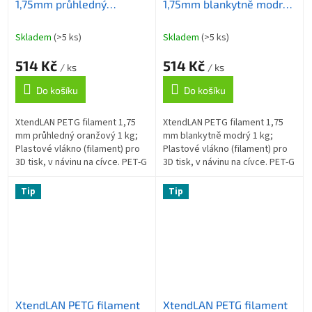
1,75mm průhledný
1,75mm blankytně modrý
oranžový 1kg
1kg
Skladem
(>5 ks)
Skladem
(>5 ks)
514 Kč
514 Kč
/ ks
/ ks
Do košíku
Do košíku
XtendLAN PETG filament 1,75
XtendLAN PETG filament 1,75
mm průhledný oranžový 1 kg;
mm blankytně modrý 1 kg;
Plastové vlákno (filament) pro
Plastové vlákno (filament) pro
3D tisk, v návinu na cívce. PET-G
3D tisk, v návinu na cívce. PET-G
(PolyEtylénTereftalát Glykolem
(PolyEtylénTereftalát Glykolem
modifikovaný) je materiál...
modifikovaný) je materiál...
Tip
Tip
XtendLAN PETG filament
XtendLAN PETG filament