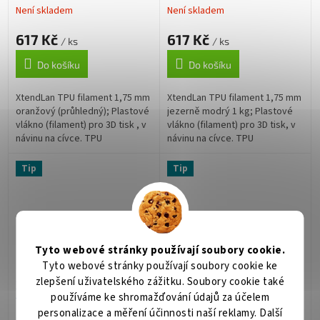
Není skladem
Není skladem
617 Kč
617 Kč
/ ks
/ ks
Do košíku
Do košíku
XtendLan TPU filament 1,75 mm
XtendLan TPU filament 1,75 mm
oranžový (průhledný); Plastové
jezerně modrý 1 kg; Plastové
vlákno (filament) pro 3D tisk , v
vlákno (filament) pro 3D tisk, v
návinu na cívce. TPU
návinu na cívce. TPU
(Termoplastický polyuretan) je
(Termoplastický polyuretan) je
flexibilní materiál, který...
flexibilní materiál, který...
Tip
Tip
Tyto webové stránky používají soubory cookie.
Tyto webové stránky používají soubory cookie ke
zlepšení uživatelského zážitku. Soubory cookie také
XtendLAN TPU filament
XtendLAN TPU filament
používáme ke shromažďování údajů za účelem
1,75mm šedý 1kg
1,75mm modrý 1kg
personalizace a měření účinnosti naší reklamy. Další