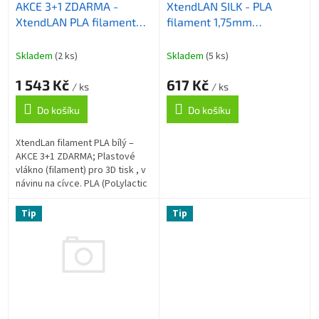
XtendLAN SILK - PLA
AKCE 3+1 ZDARMA -
d
filament 1,75mm
XtendLAN PLA filament
u
dvoubarevný Red&Blue
1,75mm bílý 1kg
k
1kg
t
Skladem
(5 ks)
Skladem
(2 ks)
ů
617 Kč
1 543 Kč
/ ks
/ ks
Do košíku
Do košíku
XtendLan filament PLA bílý –
AKCE 3+1 ZDARMA; Plastové
vlákno (filament) pro 3D tisk , v
návinu na cívce. PLA (PoLylactic
Acid, kyselina polymléčná) je
nejpopulárnější 3D...
Tip
Tip