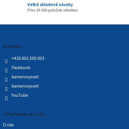
Velké skladové zásoby
Přes 35 000 položek skladem
Z
á
p
a
Kontakt
t
í
+420 601 505 003
Facebook
kamerovysvet
kamerovysvet
YouTube
Informace pro vás
O nás