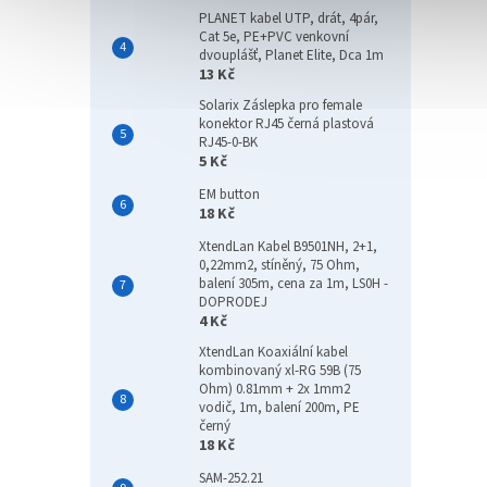
PLANET kabel UTP, drát, 4pár,
Cat 5e, PE+PVC venkovní
dvouplášť, Planet Elite, Dca 1m
13 Kč
Solarix Záslepka pro female
konektor RJ45 černá plastová
RJ45-0-BK
5 Kč
EM button
18 Kč
XtendLan Kabel B9501NH, 2+1,
0,22mm2, stíněný, 75 Ohm,
balení 305m, cena za 1m, LS0H -
DOPRODEJ
4 Kč
XtendLan Koaxiální kabel
kombinovaný xl-RG 59B (75
Ohm) 0.81mm + 2x 1mm2
vodič, 1m, balení 200m, PE
černý
18 Kč
SAM-252.21