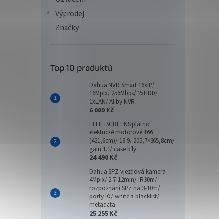
Výprodej
Značky
Top 10 produktů
Dahua NVR Smart 16xIP/
16Mpix/ 256Mbps/ 2xHDD/
1xLAN/ AI by NVR
6 089 Kč
ELITE SCREENS plátno
elektrické motorové 166"
(421,6cm)/ 16:9/ 205,7×365,8cm/
gain 1.1/ case bílý
24 490 Kč
Dahua SPZ vjezdová kamera
4Mpix/ 2.7-12mm/ IR30m/
rozpoznání SPZ na 3-10m/
porty IO/ white a blacklist/
metadata
25 255 Kč