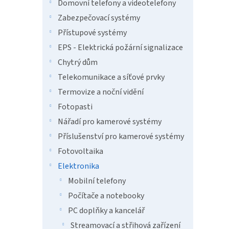
n
Domovní telefony a videotelefony
e
Zabezpečovací systémy
l
Přístupové systémy
EPS - Elektrická požární signalizace
Chytrý dům
Telekomunikace a síťové prvky
Termovize a noční vidění
Fotopasti
Nářadí pro kamerové systémy
Příslušenství pro kamerové systémy
Fotovoltaika
Elektronika
Mobilní telefony
Počítače a notebooky
PC doplňky a kancelář
Streamovací a střihová zařízení