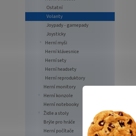
Ostatní
Volanty
Joypady - gamepady
Joysticky
Herní myši
Herní klávesnice
Herní sety
Herní headsety
Herní reproduktory
Herní monitory
Herní konzole
Herní notebooky
Židle a stoly
Brýle pro hráče
Herní počítače