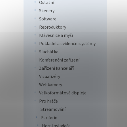
Ostatní
Skenery
Software
Reproduktory
Klávesnice a myši
Pokladní a evidenční systémy
Sluchátka
Konferenční zařízení
Zařízení kanceláří
Vizualizéry
Webkamery
Velkoformátové displeje
Pro hráče
Streamování
Periferie
Herní ovladače