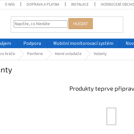
O NÁS
DOPRAVA A PLATBA
INSTALACE
HODNOCENÍ OBCH
HLEDAT
nájem
Podpora
Mobilní monitorovací systém
Nov
ro hráče
Periferie
Herní ovladače
Volanty
anty
Produkty teprve připra