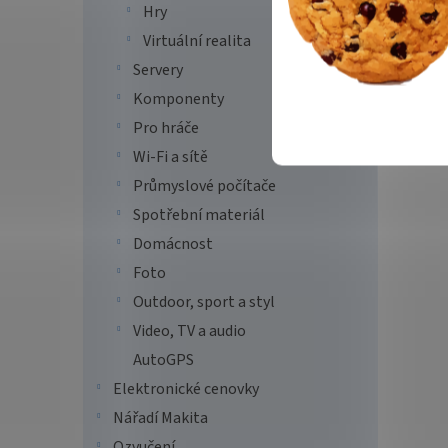
Hry
Virtuální realita
Servery
Komponenty
Pro hráče
Wi-Fi a sítě
Průmyslové počítače
Spotřební materiál
Domácnost
Foto
Outdoor, sport a styl
Video, TV a audio
AutoGPS
Elektronické cenovky
Nářadí Makita
Ozvučení