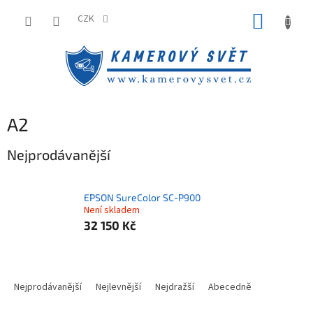
Přejít
NÁKUP
na
CZK
obsah
KOŠÍK
A2
Nejprodávanější
EPSON SureColor SC-P900
Není skladem
32 150 Kč
Ř
a
Nejprodávanější
Nejlevnější
Nejdražší
Abecedně
z