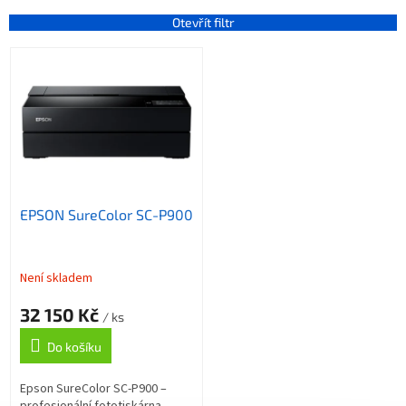
e
n
Otevřít filtr
í
V
p
ý
r
p
o
i
d
s
u
p
k
r
t
o
ů
EPSON SureColor SC-P900
d
u
k
t
Není skladem
ů
32 150 Kč
/ ks
Do košíku
Epson SureColor SC-P900 –
profesionální fototiskárna