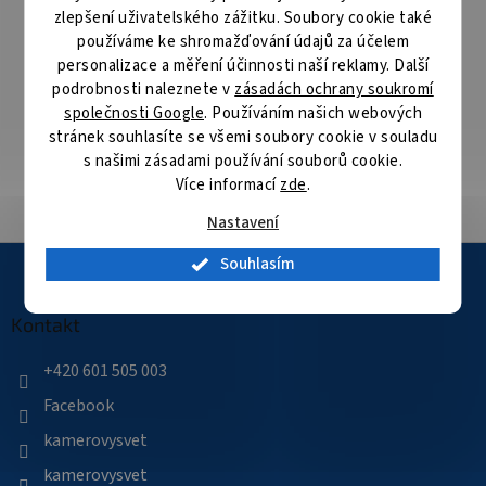
následující pracovní den
zlepšení uživatelského zážitku. Soubory cookie také
používáme ke shromažďování údajů za účelem
Specialista na bezpečnostní technologie
personalizace a měření účinnosti naší reklamy. Další
Nabízíme produkty kvalitních výrobců bezpečnostních
podrobnosti naleznete v
zásadách ochrany soukromí
technologií
společnosti Google
. Používáním našich webových
stránek souhlasíte se všemi soubory cookie v souladu
s našimi zásadami používání souborů cookie.
Velké skladové zásoby
Více informací
zde
.
Přes 35 000 položek skladem
Nastavení
Z
Souhlasím
á
p
a
Kontakt
t
í
+420 601 505 003
Facebook
kamerovysvet
kamerovysvet