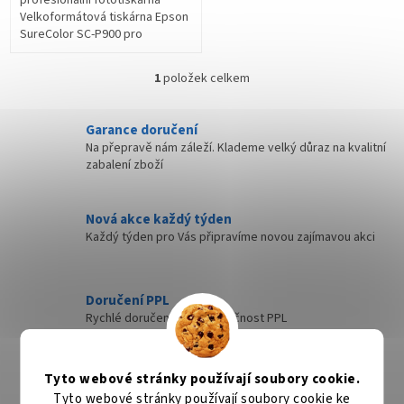
Velkoformátová tiskárna Epson
SureColor SC-P900 pro
profesionální tisk fotografií a
obrázku, která dbá na výkon i
1
položek celkem
O
design. Je...
v
l
Garance doručení
á
Na přepravě nám záleží. Klademe velký důraz na kvalitní
d
zabalení zboží
a
c
í
Nová akce každý týden
p
Každý týden pro Vás připravíme novou zajímavou akci
r
v
k
y
Doručení PPL
v
Rychlé doručení přes společnost PPL
ý
p
i
Rychlé doručení
s
Tyto webové stránky používají soubory cookie.
Zboží, které máme skladem expedujeme nejdéle
u
Tyto webové stránky používají soubory cookie ke