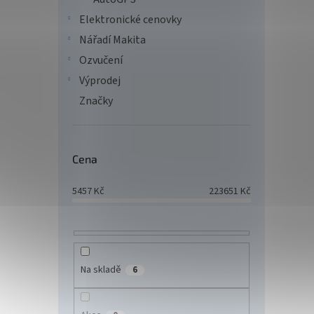
A3/ 
Elektronické cenovky
Dupl
Nářadí Makita
Ozvučení
63 
Výprodej
Značky
Multi
ovládn
multif
M8130c
Cena
do kan
Tip
5457
Kč
223651
Kč
Na skladě
6