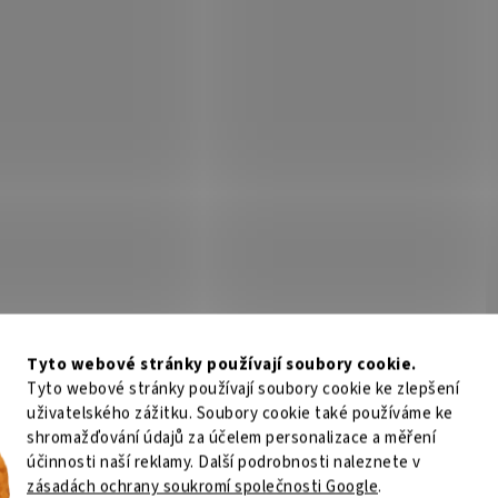
 - Bundle s tonerem a
Duplex/ 4 barvy/ LAN/ Wi-F
Není skladem
Není
lací
817 Kč
Do košíku
32 669 Kč
Do
/ ks
/ ks
funkce Canon imageRUNNER 2425i –
Epson EcoTank Pro L15180 – tiskn
 pro jednotlivce až středně velké
rychle a úsporně Multifunkční tisk
áře Černobílá multifunkční tiskárna
Epson EcoTank Pro L15180 s funkcí
 imageRUNNER 2425i pro malé osobní
, skeneru a faxu v jednom balení. 
áře až...
se nízkými...
Kód:
TISO1222
Kód:
TIS
Tip
Tyto webové stránky používají soubory cookie.
Tyto webové stránky používají soubory cookie ke zlepšení
uživatelského zážitku. Soubory cookie také používáme ke
shromažďování údajů za účelem personalizace a měření
účinnosti naší reklamy. Další podrobnosti naleznete v
C824dn/ A3/ color/ 26/14ppm/
Xerox VersaLink C71xxV_T - 
zásadách ochrany soukromí společnosti Google
.