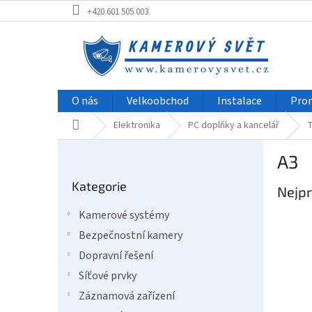
Přejít
+420 601 505 003
na
obsah
O nás
Velkoobchod
Instalace
Pro
Domů
Elektronika
PC doplňky a kancelář
T
P
A3
o
Přeskočit
s
Kategorie
kategorie
Nejpr
t
r
Kamerové systémy
a
Bezpečnostní kamery
n
n
Dopravní řešení
í
Síťové prvky
p
Záznamová zařízení
a