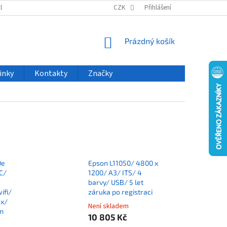
ODU
NOVINKY
VELKOOBCHOD
CZK
ČASTO KLADENÉ DOTAZY
Přihlášení
NÁKUPNÍ
Prázdný košík
KOŠÍK
inky
Kontakty
Značky
0e
Epson L11050/ 4800 x
C/
1200/ A3/ ITS/ 4
barvy/ USB/ 5 let
ifi/
záruka po registraci
ex/
Není skladem
am
10 805 Kč