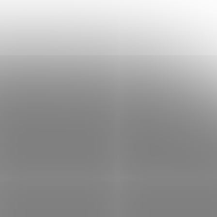
kopírka/skener/fax/tisk na
 skladem
Není skladem
Fi/dotykový
šířku/36ppm/duplex/síť/WiFi/dotykový
LCD
 košíku
13 317 Kč
Do košíku
/ ks
ifunkce 4
Tisk dokumentů bez čekání – multifunkce 4
v 1 Brother MFC-J6955DW Barevná
C-J6957DW
multifunkční tiskárna Brother MFC-J6955DW
. Díky
je navržena pro moderní podnikání. Díky
výkonnému tisku...
TISE9616
Kód:
TISKY0009
Tip
4800 x
Kyocera ECOSYS P4060dn/ A3/ čb/
60/30 ppm/ 1200x1200 dpi/