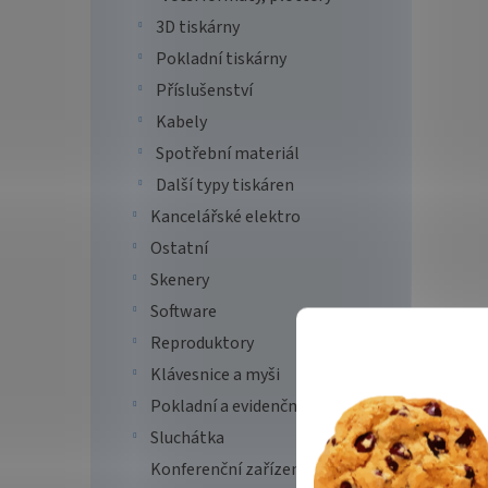
RADF
3D tiskárny
insta
Pokladní tiskárny
Příslušenství
45 
Kabely
Multi
Spotřební materiál
řešení
kancel
Další typy tiskáren
Canon
Kancelářské elektro
kancel
Ostatní
Tip
Skenery
Software
Reproduktory
Klávesnice a myši
Pokladní a evidenční systémy
Sluchátka
Konferenční zařízení
OKI 