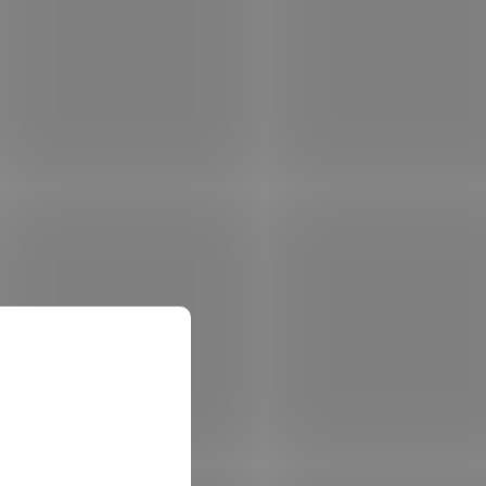
i/ USB
Duplex/ USB/ LAN
 skladem
Není skladem
 košíku
151 055 Kč
Do košíku
/ ks
ěte
Kyocera ECOSYS P4060dn – rychlá a
árna
spolehlivá tiskárna pro náročný provoz
 kopírky
Černobílá laserová tiskárna Kyocera
Vyznačuje
ECOSYS P4060dn s rychlostí produkce až
60 stran za minutu splní i...
XER00083
Kód:
TISXER00082
Tip
COL
Xerox VersaLink B71xxV_T - ČB