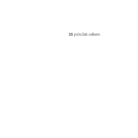
35
položek celkem
TISH0214
Kód:
TISE5850
mat/
Epson L11050/ 4800 x 1200/ A3/
00dpi/
ITS/ 4 barvy/ USB/ 5 let záruka po
Print/
registraci