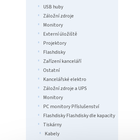
AirP
USB huby
Záložní zdroje
7 7
Monitory
HP Off
Externí úložiště
na tis
Projektory
HP Of
tisk v
Flashdisky
výtisky
Zařízení kanceláří
Tip
Ostatní
Kancelářské elektro
Záložní zdroje a UPS
Monitory
PC monitory Příslušenství
Flashdisky Flashdisky dle kapacity
Tiskárny
Cano
C1946
Kabely