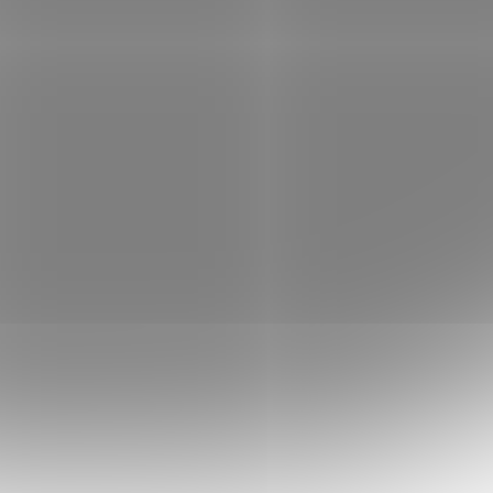
skener
MFC-J5955DW A3 /
plex/
copy/skener/fax / 30ppm/
dem
(3 ks)
Skladem
(1 ks)
duplexní / síť / WiFi / dotykový LCD
 košíku
11 463 Kč
Do košíku
/ ks
 splní
Brother MFC-J5955DW; Multifunkční
barevná tiskárna formátu A3 nabízející
 pro
funkce tisku, skeneru, kopírky a faxu.
nování a
Rozlišení tisku je až 4800 x 1200 dpi a
rychlost tisku činí 30...
TISH1850
Kód:
TISE1991
Tip