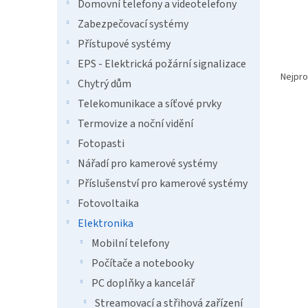
n
Domovní telefony a videotelefony
e
Zabezpečovací systémy
l
Přístupové systémy
Ř
EPS - Elektrická požární signalizace
a
Nejpro
Chytrý dům
z
Telekomunikace a síťové prvky
e
V
n
Termovize a noční vidění
Tip
ý
í
Fotopasti
p
p
Nářadí pro kamerové systémy
i
r
s
o
Příslušenství pro kamerové systémy
p
d
Fotovoltaika
r
u
Elektronika
o
k
d
t
Mobilní telefony
u
ů
Počítače a notebooky
HP O
k
PC doplňky a kancelář
PSC/
t
wifi
ů
Streamovací a střihová zařízení