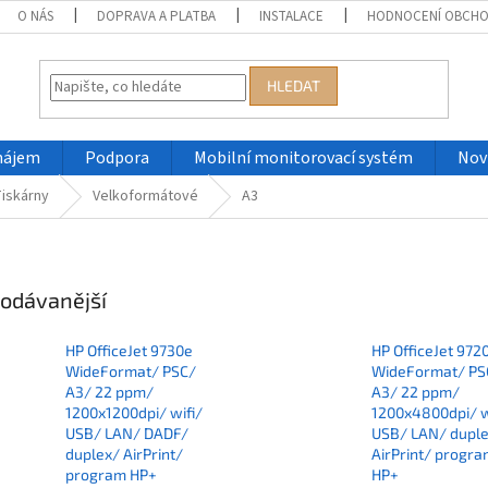
O NÁS
DOPRAVA A PLATBA
INSTALACE
HODNOCENÍ OBCH
HLEDAT
nájem
Podpora
Mobilní monitorovací systém
Nov
iskárny
Velkoformátové
A3
odávanější
HP OfficeJet 9730e
HP OfficeJet 972
WideFormat/ PSC/
WideFormat/ PS
A3/ 22 ppm/
A3/ 22 ppm/
1200x1200dpi/ wifi/
1200x4800dpi/ w
USB/ LAN/ DADF/
USB/ LAN/ dupl
duplex/ AirPrint/
AirPrint/ progr
program HP+
HP+