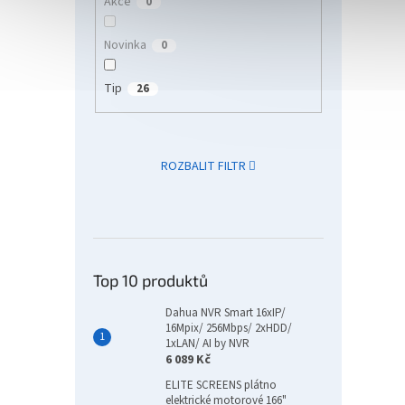
Akce
0
HP L
ePri
Novinka
0
displ
čern
Tip
26
45 
HP Las
ROZBALIT FILTR
profe
Laser
černob
velkoo
Tip
Top 10 produktů
Dahua NVR Smart 16xIP/
16Mpix/ 256Mbps/ 2xHDD/
1xLAN/ AI by NVR
6 089 Kč
ELITE SCREENS plátno
elektrické motorové 166"