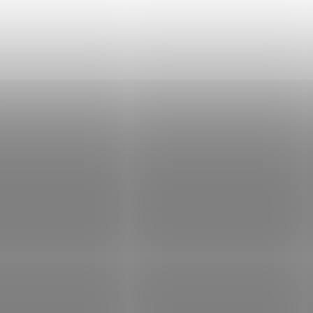
/min (A3)/ DUPLEX/ LAN/ WIFI/
kopírka/skener/fax/tisk na
Není skladem
Není
 startovací toner
šířku/30ppm/duplex/síť/Wi
LCD
349 Kč
Do košíku
16 200 Kč
Do
/ ks
/ ks
i-SENSYS X C1946P – spolehlivá
Tisk dokumentů bez čekání – mult
na do firemní kanceláře Barevná
v 1 Brother MFC-J6957DW Barevná
vá tiskárna Canon i-SENSYS X C1946P
multifunkční tiskárna Brother MF
sk dokumentů ve vysoké kvalitě a
je navržena pro moderní podnikání
tí až 26 stran...
výkonnému tisku...
Kód:
TISC49817
Kód:
n černobílá multifunkce
Epson EcoTank Pro L15180/ 
eRUNNER 2425i MFP A3/
1200/ A3/ MFZ/ LCD/ ADF/