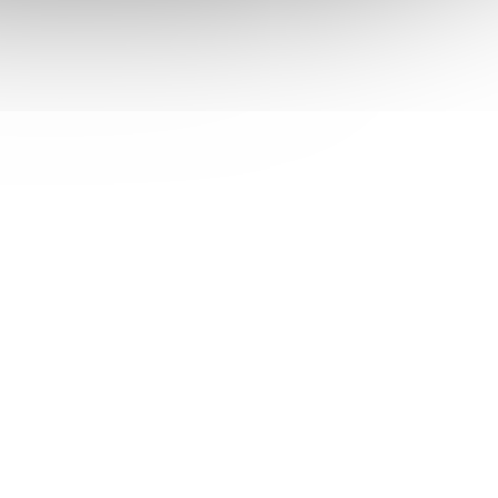
al
Epson DFX-9000N/ A3/ LAN/ USB
uplex/
/
 skladem
Není skladem
 košíku
154 014 Kč
Do košíku
/ ks
5dn –
Epson DFX-9000N; Jehličková tiskárna
aserová
navržená pro rychlý a spolehlivý
livý
velkoobjemový tisk, s nízkými celkovými
náklady a pokrytím 136 znakových sloupců
. Nabízí vysokou rychlost...
TISE8215
Kód:
TISXER00081
Tip