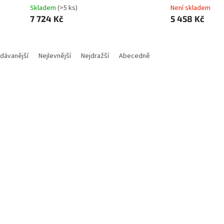
Skladem
(>5 ks)
Není skladem
7 724 Kč
5 458 Kč
dávanější
Nejlevnější
Nejdražší
Abecedně
Kód:
TISH0215
Kód:
Tip
fficeJet 9730e WideFormat/
HP OfficeJet 9720e WideFor
 A3/ 22 ppm/ 1200x1200dpi/
PSC/ A3/ 22 ppm/ 1200x48
/ USB/ LAN/ DADF/ duplex/
wifi/ USB/ LAN/ duplex/ Air