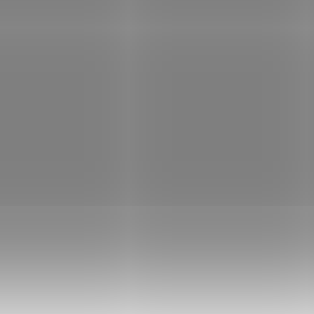
30/15 ppm/ 1200x1200 dpi/
MFC-J2340DW / A3 / copy /
ex/ USB/ LAN
/ A4/fax / tisk na šířku / du
Není skladem
Skla
Wi-Fi / síť
456 Kč
Do košíku
7 137 Kč
Do
/ ks
/ ks
funkce Kyocera ECOSYS M8130cidn –
Multifunkční tiskárna Brother MFC –
e tisk v každé kanceláři Černobílá
požadavky náročných uživatelů
unkční tiskárna Kyocera ECOSYS
Multifunkce Brother MFC-J2340DW
idn představuje univerzální zařízení
profesionální tisk, kopírování, ske
celáře nebo...
faxování . Disponuje...
Kód:
TISH6471
Kód:
Tip