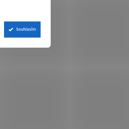
MFZ, A3, NUTNÉ DOPLNIT O
tand s
INICIALIZAČNÍ KIT;
 skladem
Není skladem
ay)
 košíku
72 099 Kč
Do košíku
Souhlasím
/ ks
šte
Multifunkce Xerox VersaLink – zvyšte
produktivitu v pracovní skupině
x
Multifunkční černobílá tiskárna Xerox
ychlý a
VersaLink B7101V_T , která nabízí rychlý a
kvalitní tisk , kopírování...
:
TISB413
Kód:
TISB406
rna
BROTHER multifunkční tiskárna