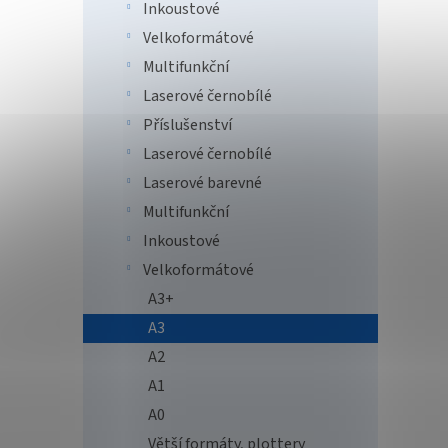
str.
Inkoustové
USB -
Velkoformátové
Multifunkční
81 
Laserové černobílé
Canon 
Příslušenství
tiskár
Laserové černobílé
lasero
pro ti
Laserové barevné
rychlos
Multifunkční
Tip
Inkoustové
Velkoformátové
A3+
A3
A2
A1
A0
Cano
imag
Větší formáty, plottery