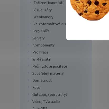
ProQ
Zařízení kanceláří
Vizualizéry
Webkamery
Velkoformátové displeje
31 
Pro hráče
OKI C8
Servery
a kval
tiská
Komponenty
která 
Pro hráče
za minu
Wi-Fi a sítě
Tip
Průmyslové počítače
Spotřební materiál
Domácnost
Foto
Outdoor, sport a styl
Video, TV a audio
AutoGPS
Kyoc