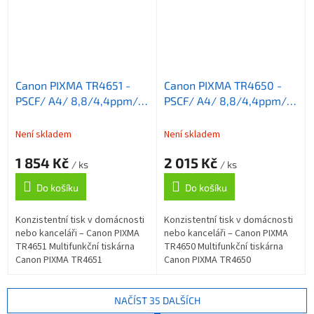
Canon PIXMA TR4651 -
Canon PIXMA TR4650 -
PSCF/ A4/ 8,8/4,4ppm/
PSCF/ A4/ 8,8/4,4ppm/
až 4800x1200dpi/ WiFi/
až 4800x1200dpi/ WiFi/
USB/ Duplex/ ADF/ bílá
USB/ Duplex/ ADF/ černá
Není skladem
Není skladem
1 854 Kč
2 015 Kč
/ ks
/ ks
Do košíku
Do košíku
Konzistentní tisk v domácnosti
Konzistentní tisk v domácnosti
nebo kanceláři – Canon PIXMA
nebo kanceláři – Canon PIXMA
TR4651 Multifunkční tiskárna
TR4650 Multifunkční tiskárna
Canon PIXMA TR4651
Canon PIXMA TR4650
kompaktních rozměrů, která v
kompaktních rozměrů, která v
sobě integruje rovnou čtveřici
sobě integruje rovnou čtveřici
nástrojů...
nástrojů...
NAČÍST 35 DALŠÍCH