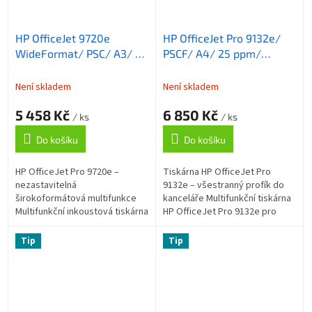
HP OfficeJet 9720e
HP OfficeJet Pro 9132e/
WideFormat/ PSC/ A3/ 22
PSCF/ A4/ 25 ppm/
ppm/ 1200x4800dpi/
1200x1200dpi/ wifi/ USB/
wifi/ USB/ LAN/ duplex/
LAN/ DADF/ duplex/ HP
Není skladem
Není skladem
AirPrint/ program HP+
Smart/ AirPrint/ program
5 458 Kč
6 850 Kč
HP+
/ ks
/ ks
Do košíku
Do košíku
HP OfficeJet Pro 9720e –
Tiskárna HP OfficeJet Pro
nezastavitelná
9132e – všestranný profík do
širokoformátová multifunkce
kanceláře Multifunkční tiskárna
Multifunkční inkoustová tiskárna
HP OfficeJet Pro 9132e pro
HP OfficeJet Pro 9720e pro
profesionální tisk a rozvoj
profesionální tisk , kopírování a
vašeho podnikání v osobní
Tip
Tip
skenování ....
kanceláři...