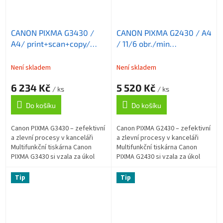
CANON PIXMA G3430 /
CANON PIXMA G2430 / A4
A4/ print+scan+copy/
/ 11/6 obr./min
11/6 ob./min/ 4800x1200
/print+scan+copy/
/ WiFi/ USB/ černá
4800x1200 / USB/ černá
Není skladem
Není skladem
6 234 Kč
5 520 Kč
/ ks
/ ks
Do košíku
Do košíku
Canon PIXMA G3430 – zefektivní
Canon PIXMA G2430 – zefektivní
a zlevní procesy v kanceláři
a zlevní procesy v kanceláři
Multifunkční tiskárna Canon
Multifunkční tiskárna Canon
PIXMA G3430 si vzala za úkol
PIXMA G2430 si vzala za úkol
kvalitní tisk při dosažení
kvalitní tisk při dosažení
výrazné úspory nákladů.
výrazné úspory nákladů.
Tip
Tip
Podporuje...
Podporuje...