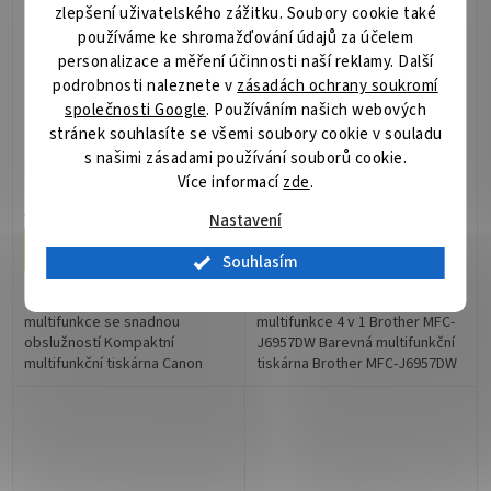
zlepšení uživatelského zážitku. Soubory cookie také
používáme ke shromažďování údajů za účelem
personalizace a měření účinnosti naší reklamy. Další
podrobnosti naleznete v
zásadách ochrany soukromí
Canon PIXMA TS7650i -
BROTHER multifunkční
společnosti Google
. Používáním našich webových
PSC/ A4/ WiFi/ DUPLEX/
tiskárna MFC-J6957DW/
stránek souhlasíte se všemi soubory cookie v souladu
USB/ Bílá / kazety FINE
A3 /
s našimi zásadami používání souborů cookie.
kopírka/skener/fax/tisk
Není skladem
Není skladem
Více informací
zde
.
na
4 822 Kč
16 200 Kč
šířku/30ppm/duplex/síť/WiF
/ ks
/ ks
Nastavení
LCD
Do košíku
Do košíku
Souhlasím
Canon PIXMA TS7650i –
Tisk dokumentů bez čekání –
multifunkce se snadnou
multifunkce 4 v 1 Brother MFC-
obslužností Kompaktní
J6957DW Barevná multifunkční
multifunkční tiskárna Canon
tiskárna Brother MFC-J6957DW
PIXMA TS7650i pro každodenní
je navržena pro moderní
použití v domácnosti nebo
podnikání. Díky výkonnému
osobní kanceláři. Vyznačuje...
tisku...