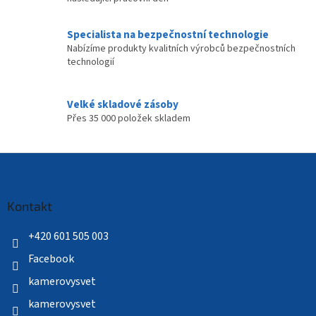
Specialista na bezpečnostní technologie
Nabízíme produkty kvalitních výrobců bezpečnostních
technologií
Velké skladové zásoby
Přes 35 000 položek skladem
Z
á
p
a
Kontakt
t
í
+420 601 505 003
Facebook
kamerovysvet
kamerovysvet