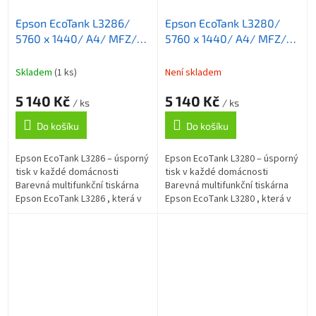
Epson EcoTank L3286/
Epson EcoTank L3280/
5760 x 1440/ A4/ MFZ/
5760 x 1440/ A4/ MFZ/
ITS/ 4 barvy/ WiFi/ USB/
ITS/ 4 barvy/ WiFi/ USB
5 let záruka po registraci
Skladem
(1 ks)
Není skladem
5 140 Kč
5 140 Kč
/ ks
/ ks
Do košíku
Do košíku
Epson EcoTank L3286 – úsporný
Epson EcoTank L3280 – úsporný
tisk v každé domácnosti
tisk v každé domácnosti
Barevná multifunkční tiskárna
Barevná multifunkční tiskárna
Epson EcoTank L3286 , která v
Epson EcoTank L3280 , která v
sobě integruje také kopírku a
sobě integruje také kopírku a
skener , a přesto si uchovává...
skener , a přesto si uchovává...