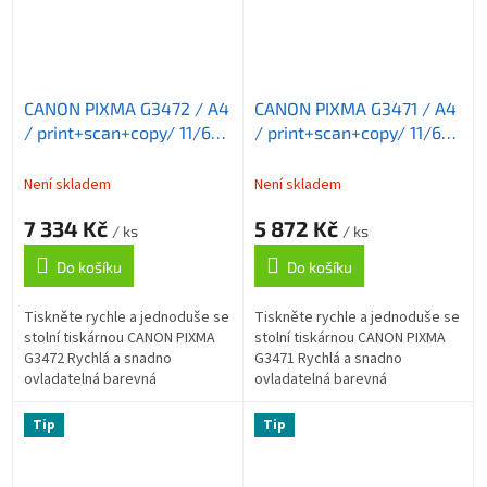
CANON PIXMA G3472 / A4
CANON PIXMA G3471 / A4
/ print+scan+copy/ 11/6
/ print+scan+copy/ 11/6
ppm/ 4800x1200 / WiFi/
ppm/ 4800x1200 / WiFi/
USB/ červená
USB/ bílá
Není skladem
Není skladem
7 334 Kč
5 872 Kč
/ ks
/ ks
Do košíku
Do košíku
Tiskněte rychle a jednoduše se
Tiskněte rychle a jednoduše se
stolní tiskárnou CANON PIXMA
stolní tiskárnou CANON PIXMA
G3472 Rychlá a snadno
G3471 Rychlá a snadno
ovladatelná barevná
ovladatelná barevná
multifunkce CANON PIXMA
multifunkce CANON PIXMA
G3472 . Integruje v sobě
G3471 . Integruje v sobě
Tip
Tip
tiskárnu , kopírku a...
tiskárnu , kopírku a...