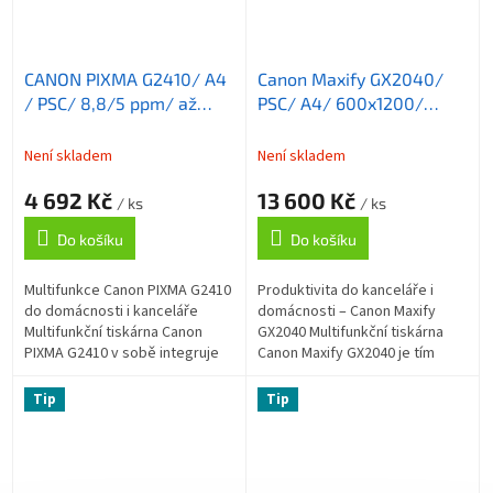
CANON PIXMA G2410/ A4
Canon Maxify GX2040/
/ PSC/ 8,8/5 ppm/ až
PSC/ A4/ 600x1200/
4800x1200dpi/ CISS/
Duplex/ADF/LAN/ WiFi/
USB/ černá
USB
Není skladem
Není skladem
4 692 Kč
13 600 Kč
/ ks
/ ks
Do košíku
Do košíku
Multifunkce Canon PIXMA G2410
Produktivita do kanceláře i
do domácnosti i kanceláře
domácnosti – Canon Maxify
Multifunkční tiskárna Canon
GX2040 Multifunkční tiskárna
PIXMA G2410 v sobě integruje
Canon Maxify GX2040 je tím
také kopírku a skener a
posledním kouskem, který vám
představuje optimální zařízení
pomůže vytvořit dokonalou
Tip
Tip
do každé...
domácí...