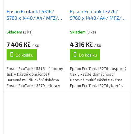
Epson EcoTank L5316/
Epson EcoTank L3276/
5760 x 1440/ A4/ MFZ/
5760 x 1440/ A4/ MFZ/
LCD/ ITS/ ADF/ 4 barvy/
ITS/ 4 barvy/ WiFi/ USB/
Wi-Fi/ USB/ 5 let záruka
5 let záruka po registraci
Skladem
(1 ks)
Skladem
(3 ks)
po registraci
7 406 Kč
4 316 Kč
/ ks
/ ks
Do košíku
Do košíku
Epson EcoTank L5316 – úsporný
Epson EcoTank L3276 – úsporný
tisk v každé domácnosti
tisk v každé domácnosti
Barevná multifunkční tiskárna
Barevná multifunkční tiskárna
Epson EcoTank L3270 , která v
Epson EcoTank L3276 , která v
sobě integruje také kopírku,
sobě integruje také kopírku a
skener a fax , a přesto si...
skener , a přesto si uchovává...