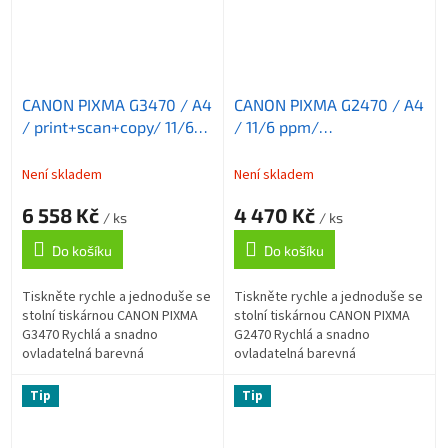
CANON PIXMA G3470 / A4
CANON PIXMA G2470 / A4
/ print+scan+copy/ 11/6
/ 11/6 ppm/
ppm/ 4800x1200 / WiFi/
print+scan+copy/
USB/ černá
4800x1200 / USB/ černá
Není skladem
Není skladem
6 558 Kč
4 470 Kč
/ ks
/ ks
Do košíku
Do košíku
Tiskněte rychle a jednoduše se
Tiskněte rychle a jednoduše se
stolní tiskárnou CANON PIXMA
stolní tiskárnou CANON PIXMA
G3470 Rychlá a snadno
G2470 Rychlá a snadno
ovladatelná barevná
ovladatelná barevná
multifunkce CANON PIXMA
multifunkce CANON PIXMA
G3470 . Integruje v sobě
G2470 . Integruje v sobě
Tip
Tip
tiskárnu , kopírku a...
tiskárnu , kopírku a...