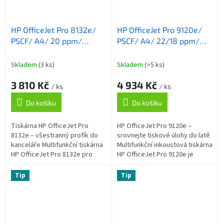
HP OfficeJet Pro 8132e/
HP OfficeJet Pro 9120e/
PSCF/ A4/ 20 ppm/
PSCF/ A4/ 22/18 ppm/
1200x1200dpi/ wifi/ USB/
1200x1200dpi/ wifi/ USB/
LAN/ ADF/ duplex/ HP
LAN/ RADF/ duplex/ HP
Skladem
(3 ks)
Skladem
(>5 ks)
Smart/ AirPrint/ program
Smart/ AirPrint/ program
3 810 Kč
4 934 Kč
HP+
HP+
/ ks
/ ks
Do košíku
Do košíku
Tiskárna HP OfficeJet Pro
HP OfficeJet Pro 9120e –
8132e – všestranný profík do
srovnejte tiskové úlohy do latě
kanceláře Multifunkční tiskárna
Multifunkční inkoustová tiskárna
HP OfficeJet Pro 8132e pro
HP OfficeJet Pro 9120e je
profesionální tisk a rozvoj
navržena do moderního
vašeho podnikání v osobní
firemního prostředí a rozvoj
Tip
Tip
kanceláři...
podnikání....