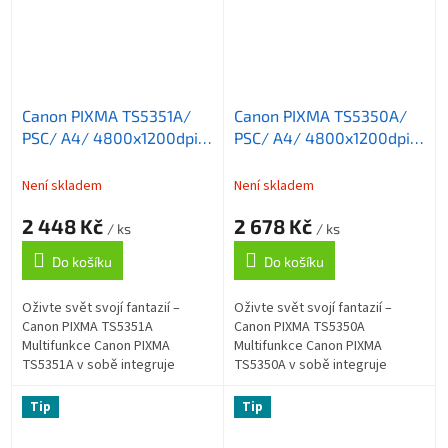
Canon PIXMA TS5351A/
Canon PIXMA TS5350A/
PSC/ A4/ 4800x1200dpi/
PSC/ A4/ 4800x1200dpi/
WiFi/ DUPLEX/ USB/ Bílá
WiFi/ DUPLEX/ USB/
Černá
Není skladem
Není skladem
2 448 Kč
2 678 Kč
/ ks
/ ks
Do košíku
Do košíku
Oživte svět svojí fantazií –
Oživte svět svojí fantazií –
Canon PIXMA TS5351A
Canon PIXMA TS5350A
Multifunkce Canon PIXMA
Multifunkce Canon PIXMA
TS5351A v sobě integruje
TS5350A v sobě integruje
tiskárnu , kopírku a skener a
tiskárnu , kopírku a skener a
představuje ideálního
představuje ideálního
Tip
Tip
pomocníka pro kreativní...
pomocníka pro kreativní...