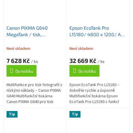
Canon PIXMA G640
Epson EcoTank Pro
MegaTank / tisk,
L15180/ 4800 x 1200/ A3/
kopírování, skenování/
MFZ/ LCD/ ADF/ Duplex/
A4/ 4800x1200dpi/
4 barvy/ LAN/ Wi-Fi/ USB
Není skladem
Není skladem
3.9/3.9 obr./min/ USB/
7 628 Kč
32 669 Kč
WiFi
/ ks
/ ks
Do košíku
Do košíku
Multifunkce pro tisk fotografií s
Epson EcoTank Pro L15180 –
nízkými náklady – Canon PIXMA
tiskněte rychle a úsporně
G640 Multifunkční tiskárna
Multifunkční tiskárna Epson
Canon PIXMA G640 pro tisk
EcoTank Pro L15180 s funkcí
fotografií ve špičkové kvalitě
kopírky , skeneru a faxu v
rychlostí až 3,9 stran za...
jednom balení. Vyznačuje se
Tip
Tip
nízkými...