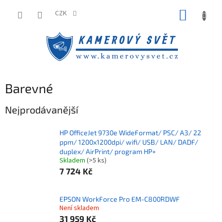
Přejít
NÁKUP
na
CZK
obsah
KOŠÍK
Barevné
Nejprodávanější
HP OfficeJet 9730e WideFormat/ PSC/ A3/ 22
ppm/ 1200x1200dpi/ wifi/ USB/ LAN/ DADF/
duplex/ AirPrint/ program HP+
Skladem
(>5 ks)
7 724 Kč
EPSON WorkForce Pro EM-C800RDWF
Není skladem
31 959 Kč