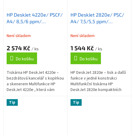
HP DeskJet 4220e/ PSCF/
HP DeskJet 2820e/ PSC/
A4/ 8,5/6 ppm/
A4/ 7,5/5,5 ppm/
4800x1200dpi/ ADF/
4800x1200dpi/ USB/
USB/ wifi/ BT/ HP-Smart/
wifi/ HP-Smart/ AirPrint/
Není skladem
Není skladem
AirPrint/ HP+
HP+
2 574 Kč
1 544 Kč
/ ks
/ ks
Do košíku
Do košíku
Tiskárna HP DeskJet 4220e –
HP DeskJet 2820e – tisk a další
bezdrátová kancelář s kopírkou
funkce v jedné konstrukci
a skenerem Multifunkce HP
Multifunkční tiskárna HP
DeskJet 4220e , která vám
DeskJet 2820e kompaktních
umožní tisknout , kopírovat a
rozměrů a elegantního
skenovat stránky vašich
vzezření, která vám nabídne
Tip
Tip
dokumentů....
také funkce...