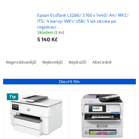
Epson EcoTank L3286/ 5760 x 1440/ A4/ MFZ/
ITS/ 4 barvy/ WiFi/ USB/ 5 let záruka po
registraci
Skladem
(1 ks)
5 140 Kč
Ř
a
Nejprodávanější
Nejlevnější
Nejdražší
Abecedně
z
e
n
Otevřít filtr
í
V
p
Tip
ý
r
p
o
i
d
s
u
p
k
r
t