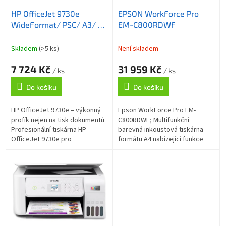
o
ů
HP OfficeJet 9730e
EPSON WorkForce Pro
d
WideFormat/ PSC/ A3/ 22
EM-C800RDWF
u
ppm/ 1200x1200dpi/ wifi/
k
USB/ LAN/ DADF/
t
Skladem
(>5 ks)
Není skladem
duplex/ AirPrint/ program
ů
7 724 Kč
31 959 Kč
HP+
/ ks
/ ks
Do košíku
Do košíku
HP OfficeJet 9730e – výkonný
Epson WorkForce Pro EM-
profík nejen na tisk dokumentů
C800RDWF; Multifunkční
Profesionální tiskárna HP
barevná inkoustová tiskárna
OfficeJet 9730e pro
formátu A4 nabízející funkce
širokoformátový tisk ve
tisku, skeneru, kopírky a faxu.
firemním prostředí. Podporuje
Rozlišení tisku je až 4800 × 1200
výtisky ve...
DPI ,...