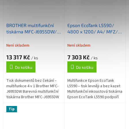
BROTHER multifunkční
Epson EcoTank L5590/
tiskárna MFC-J6955DW/
4800 x 1200/ A4/ MFZ/
A3 /
LCD/ ITS/ ADF/ Fax/ 4
kopírka/skener/fax/tisk
barvy/ Wi-Fi/ USB/ 5 let
Není skladem
Není skladem
na
záruka po registraci
13 317 Kč
7 303 Kč
šířku/36ppm/duplex/síť/WiFi/dotykový
/ ks
/ ks
LCD
Do košíku
Do košíku
Tisk dokumentů bez čekání –
Multifunkce Epson EcoTank
multifunkce 4 v 1 Brother MFC-
L5590 – tisk levněji a bez kazet
J6955DW Barevná multifunkční
Multifunkční inkoustová tiskárna
tiskárna Brother MFC-J6955DW
Epson EcoTank L5590 podpoří
je navržena pro moderní
efektivní tisk s nízkými
podnikání. Díky výkonnému
provozními náklady v
Tip
tisku...
domácnosti...