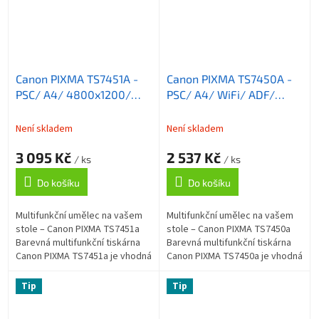
Canon PIXMA TS7451A -
Canon PIXMA TS7450A -
PSC/ A4/ 4800x1200/
PSC/ A4/ WiFi/ ADF/
WiFi/ ADF/ DUPLEX/
DUPLEX/ USB/ Černá
USB/ Bílá
Není skladem
Není skladem
3 095 Kč
2 537 Kč
/ ks
/ ks
Do košíku
Do košíku
Multifunkční umělec na vašem
Multifunkční umělec na vašem
stole – Canon PIXMA TS7451a
stole – Canon PIXMA TS7450a
Barevná multifunkční tiskárna
Barevná multifunkční tiskárna
Canon PIXMA TS7451a je vhodná
Canon PIXMA TS7450a je vhodná
do domácnosti nebo osobní
do domácnosti nebo osobní
kanceláře. Integruje v sobě
kanceláře. Integruje v sobě
Tip
Tip
funkce...
funkce...