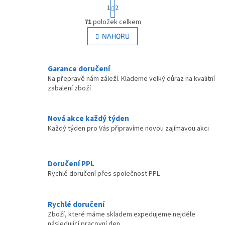
S
1
2
t
O
r
71
položek celkem
v
á
l
NAHORU
n
á
k
d
o
v
a
Garance doručení
á
c
Na přepravě nám záleží. Klademe velký důraz na kvalitní
n
í
zabalení zboží
í
p
r
v
Nová akce každý týden
k
Každý týden pro Vás připravíme novou zajímavou akci
y
v
ý
p
Doručení PPL
i
Rychlé doručení přes společnost PPL
s
u
Rychlé doručení
Zboží, které máme skladem expedujeme nejdéle
následující pracovní den