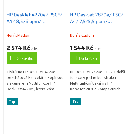
HP DeskJet 4220e/ PSCF/
HP DeskJet 2820e/ PSC/
A4/ 8,5/6 ppm/
A4/ 7,5/5,5 ppm/
4800x1200dpi/ ADF/
4800x1200dpi/ USB/
USB/ wifi/ BT/ HP-Smart/
wifi/ HP-Smart/ AirPrint/
Není skladem
Není skladem
AirPrint/ HP+
HP+
2 574 Kč
1 544 Kč
/ ks
/ ks
Do košíku
Do košíku
Tiskárna HP DeskJet 4220e –
HP DeskJet 2820e – tisk a další
bezdrátová kancelář s kopírkou
funkce v jedné konstrukci
a skenerem Multifunkce HP
Multifunkční tiskárna HP
DeskJet 4220e , která vám
DeskJet 2820e kompaktních
umožní tisknout , kopírovat a
rozměrů a elegantního
skenovat stránky vašich
vzezření, která vám nabídne
Tip
Tip
dokumentů....
také funkce...