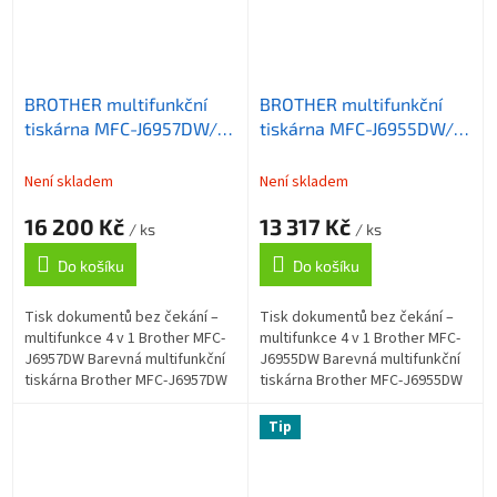
BROTHER multifunkční
BROTHER multifunkční
tiskárna MFC-J6957DW/
tiskárna MFC-J6955DW/
A3 /
A3 /
kopírka/skener/fax/tisk
kopírka/skener/fax/tisk
Není skladem
Není skladem
na
na
16 200 Kč
13 317 Kč
šířku/30ppm/duplex/síť/WiFi/dotykový
šířku/36ppm/duplex/síť/WiF
/ ks
/ ks
LCD
LCD
Do košíku
Do košíku
Tisk dokumentů bez čekání –
Tisk dokumentů bez čekání –
multifunkce 4 v 1 Brother MFC-
multifunkce 4 v 1 Brother MFC-
J6957DW Barevná multifunkční
J6955DW Barevná multifunkční
tiskárna Brother MFC-J6957DW
tiskárna Brother MFC-J6955DW
je navržena pro moderní
je navržena pro moderní
podnikání. Díky výkonnému
podnikání. Díky výkonnému
Tip
tisku...
tisku...