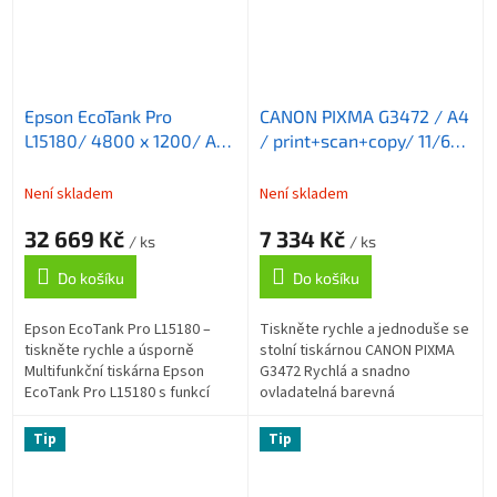
Epson EcoTank Pro
CANON PIXMA G3472 / A4
L15180/ 4800 x 1200/ A3/
/ print+scan+copy/ 11/6
MFZ/ LCD/ ADF/ Duplex/
ppm/ 4800x1200 / WiFi/
4 barvy/ LAN/ Wi-Fi/ USB
USB/ červená
Není skladem
Není skladem
32 669 Kč
7 334 Kč
/ ks
/ ks
Do košíku
Do košíku
Epson EcoTank Pro L15180 –
Tiskněte rychle a jednoduše se
tiskněte rychle a úsporně
stolní tiskárnou CANON PIXMA
Multifunkční tiskárna Epson
G3472 Rychlá a snadno
EcoTank Pro L15180 s funkcí
ovladatelná barevná
kopírky , skeneru a faxu v
multifunkce CANON PIXMA
jednom balení. Vyznačuje se
G3472 . Integruje v sobě
Tip
Tip
nízkými...
tiskárnu , kopírku a...