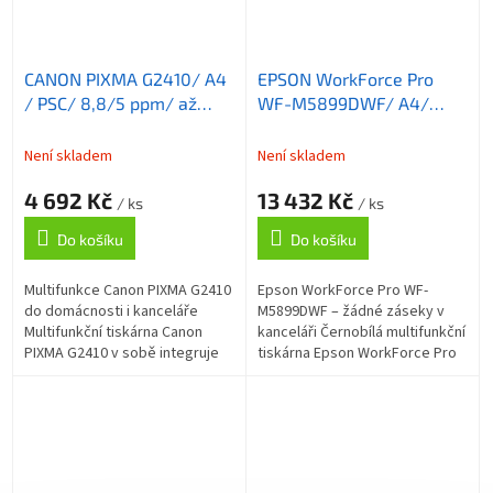
CANON PIXMA G2410/ A4
EPSON WorkForce Pro
/ PSC/ 8,8/5 ppm/ až
WF-M5899DWF/ A4/
4800x1200dpi/ CISS/
LCD/ ADF/ Fax/ Duplex/
USB/ černá
USB/ Wi-Fi
Není skladem
Není skladem
4 692 Kč
13 432 Kč
/ ks
/ ks
Do košíku
Do košíku
Multifunkce Canon PIXMA G2410
Epson WorkForce Pro WF-
do domácnosti i kanceláře
M5899DWF – žádné záseky v
Multifunkční tiskárna Canon
kanceláři Černobílá multifunkční
PIXMA G2410 v sobě integruje
tiskárna Epson WorkForce Pro
také kopírku a skener a
WF-M5899DWF představuje
představuje optimální zařízení
výkonnou a spolehlivou volbu
do každé...
do každé...