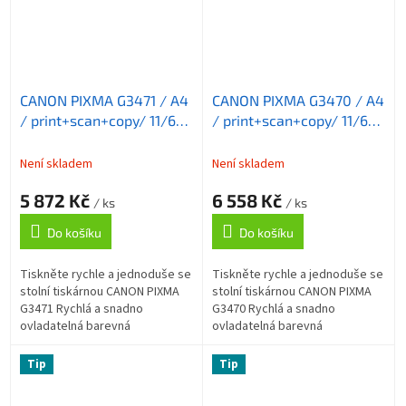
CANON PIXMA G3471 / A4
CANON PIXMA G3470 / A4
/ print+scan+copy/ 11/6
/ print+scan+copy/ 11/6
ppm/ 4800x1200 / WiFi/
ppm/ 4800x1200 / WiFi/
USB/ bílá
USB/ černá
Není skladem
Není skladem
5 872 Kč
6 558 Kč
/ ks
/ ks
Do košíku
Do košíku
Tiskněte rychle a jednoduše se
Tiskněte rychle a jednoduše se
stolní tiskárnou CANON PIXMA
stolní tiskárnou CANON PIXMA
G3471 Rychlá a snadno
G3470 Rychlá a snadno
ovladatelná barevná
ovladatelná barevná
multifunkce CANON PIXMA
multifunkce CANON PIXMA
G3471 . Integruje v sobě
G3470 . Integruje v sobě
Tip
Tip
tiskárnu , kopírku a...
tiskárnu , kopírku a...