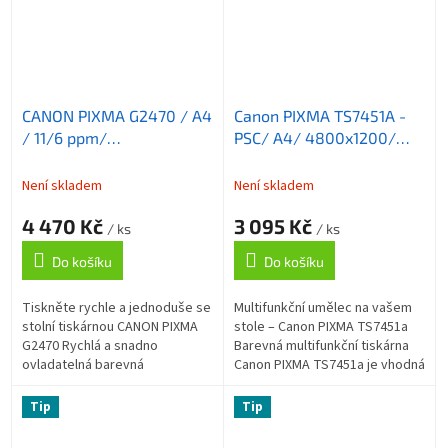
CANON PIXMA G2470 / A4
Canon PIXMA TS7451A -
/ 11/6 ppm/
PSC/ A4/ 4800x1200/
print+scan+copy/
WiFi/ ADF/ DUPLEX/
4800x1200 / USB/ černá
USB/ Bílá
Není skladem
Není skladem
4 470 Kč
3 095 Kč
/ ks
/ ks
Do košíku
Do košíku
Tiskněte rychle a jednoduše se
Multifunkční umělec na vašem
stolní tiskárnou CANON PIXMA
stole – Canon PIXMA TS7451a
G2470 Rychlá a snadno
Barevná multifunkční tiskárna
ovladatelná barevná
Canon PIXMA TS7451a je vhodná
multifunkce CANON PIXMA
do domácnosti nebo osobní
G2470 . Integruje v sobě
kanceláře. Integruje v sobě
Tip
Tip
tiskárnu , kopírku a...
funkce...