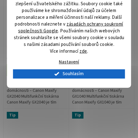
zlepšení uživatelského zážitku. Soubory cookie také
používáme ke shromažďování údajů za účelem
personalizace a měření účinnosti naší reklamy. Další
podrobnosti naleznete v
zásadách ochrany soukromí
Canon Maxify GX2040/
Canon Maxify GX1040/
společnosti Google
. Používáním našich webových
PSC/ A4/ 600x1200/
PSC/ A4/ 600x1200/
stránek souhlasíte se všemi soubory cookie v souladu
Duplex/ADF/LAN/ WiFi/
Duplex/LAN/ WiFi/ USB
s našimi zásadami používání souborů cookie.
USB
Není skladem
Není skladem
Více informací
zde
.
13 600 Kč
12 042 Kč
/ ks
/ ks
Nastavení
Do košíku
Do košíku
Souhlasím
Produktivita do kanceláře i
Produktivita do kanceláře i
domácnosti – Canon Maxify
domácnosti – Canon Maxify
GX2040 Multifunkční tiskárna
GX1040 Multifunkční tiskárna
Canon Maxify GX2040 je tím
Canon Maxify GX1040 je tím
posledním kouskem, který vám
posledním kouskem, který vám
pomůže vytvořit dokonalou
pomůže vytvořit dokonalou
Tip
Tip
domácí...
domácí...