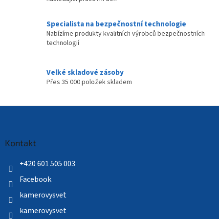
Specialista na bezpečnostní technologie
Nabízíme produkty kvalitních výrobců bezpečnostních
technologií
Velké skladové zásoby
Přes 35 000 položek skladem
Z
á
p
a
Kontakt
t
í
+420 601 505 003
Facebook
kamerovysvet
kamerovysvet