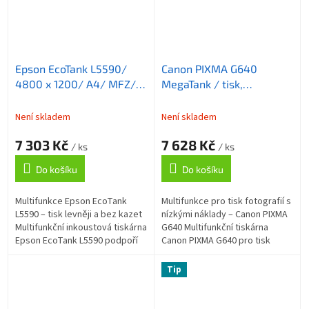
Epson EcoTank L5590/
Canon PIXMA G640
4800 x 1200/ A4/ MFZ/
MegaTank / tisk,
LCD/ ITS/ ADF/ Fax/ 4
kopírování, skenování/
barvy/ Wi-Fi/ USB/ 5 let
A4/ 4800x1200dpi/
Není skladem
Není skladem
záruka po registraci
3.9/3.9 obr./min/ USB/
7 303 Kč
7 628 Kč
WiFi
/ ks
/ ks
Do košíku
Do košíku
Multifunkce Epson EcoTank
Multifunkce pro tisk fotografií s
L5590 – tisk levněji a bez kazet
nízkými náklady – Canon PIXMA
Multifunkční inkoustová tiskárna
G640 Multifunkční tiskárna
Epson EcoTank L5590 podpoří
Canon PIXMA G640 pro tisk
efektivní tisk s nízkými
fotografií ve špičkové kvalitě
provozními náklady v
rychlostí až 3,9 stran za...
Tip
domácnosti...