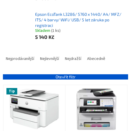
Epson EcoTank L3286/ 5760 x 1440/ A4/ MFZ/
ITS/ 4 barvy/ WiFi/ USB/ 5 let záruka po
registraci
Skladem
(1 ks)
5 140 Kč
Ř
a
Nejprodávanější
Nejlevnější
Nejdražší
Abecedně
z
e
n
Otevřít filtr
í
V
p
Tip
ý
r
p
o
i
d
s
u
p
k
r
t