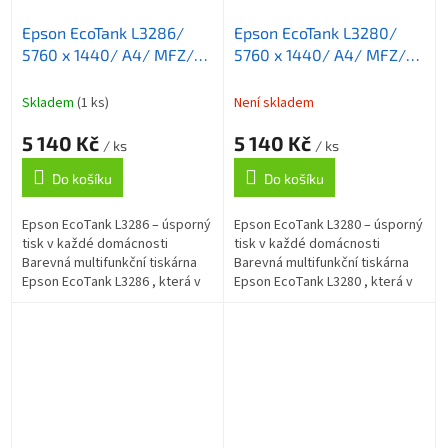
Epson EcoTank L3286/
Epson EcoTank L3280/
5760 x 1440/ A4/ MFZ/
5760 x 1440/ A4/ MFZ/
ITS/ 4 barvy/ WiFi/ USB/
ITS/ 4 barvy/ WiFi/ USB
5 let záruka po registraci
Skladem
(1 ks)
Není skladem
5 140 Kč
5 140 Kč
/ ks
/ ks
Do košíku
Do košíku
Epson EcoTank L3286 – úsporný
Epson EcoTank L3280 – úsporný
tisk v každé domácnosti
tisk v každé domácnosti
Barevná multifunkční tiskárna
Barevná multifunkční tiskárna
Epson EcoTank L3286 , která v
Epson EcoTank L3280 , která v
sobě integruje také kopírku a
sobě integruje také kopírku a
skener , a přesto si uchovává...
skener , a přesto si uchovává...