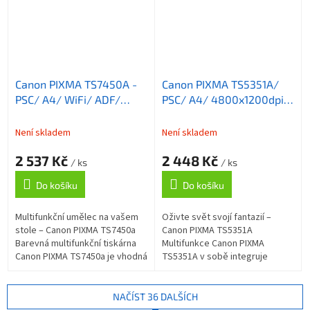
Canon PIXMA TS7450A -
Canon PIXMA TS5351A/
PSC/ A4/ WiFi/ ADF/
PSC/ A4/ 4800x1200dpi/
DUPLEX/ USB/ Černá
WiFi/ DUPLEX/ USB/ Bílá
Není skladem
Není skladem
2 537 Kč
2 448 Kč
/ ks
/ ks
Do košíku
Do košíku
Multifunkční umělec na vašem
Oživte svět svojí fantazií –
stole – Canon PIXMA TS7450a
Canon PIXMA TS5351A
Barevná multifunkční tiskárna
Multifunkce Canon PIXMA
Canon PIXMA TS7450a je vhodná
TS5351A v sobě integruje
do domácnosti nebo osobní
tiskárnu , kopírku a skener a
kanceláře. Integruje v sobě
představuje ideálního
funkce...
pomocníka pro kreativní...
NAČÍST 36 DALŠÍCH