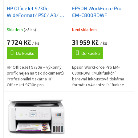
o
ů
HP OfficeJet 9730e
EPSON WorkForce Pro
d
WideFormat/ PSC/ A3/ 22
EM-C800RDWF
u
ppm/ 1200x1200dpi/ wifi/
k
USB/ LAN/ DADF/
t
Skladem
(>5 ks)
Není skladem
duplex/ AirPrint/ program
ů
7 724 Kč
31 959 Kč
HP+
/ ks
/ ks
Do košíku
Do košíku
HP OfficeJet 9730e – výkonný
Epson WorkForce Pro EM-
profík nejen na tisk dokumentů
C800RDWF; Multifunkční
Profesionální tiskárna HP
barevná inkoustová tiskárna
OfficeJet 9730e pro
formátu A4 nabízející funkce
širokoformátový tisk ve
tisku, skeneru, kopírky a faxu.
firemním prostředí. Podporuje
Rozlišení tisku je až 4800 × 1200
výtisky ve...
DPI ,...