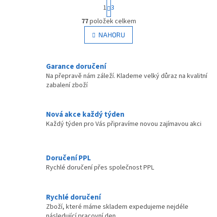
S
1
3
t
O
r
77
položek celkem
v
á
l
NAHORU
n
á
k
d
o
v
a
Garance doručení
á
c
Na přepravě nám záleží. Klademe velký důraz na kvalitní
n
í
zabalení zboží
í
p
r
v
Nová akce každý týden
k
Každý týden pro Vás připravíme novou zajímavou akci
y
v
ý
p
Doručení PPL
i
Rychlé doručení přes společnost PPL
s
u
Rychlé doručení
Zboží, které máme skladem expedujeme nejdéle
následující pracovní den