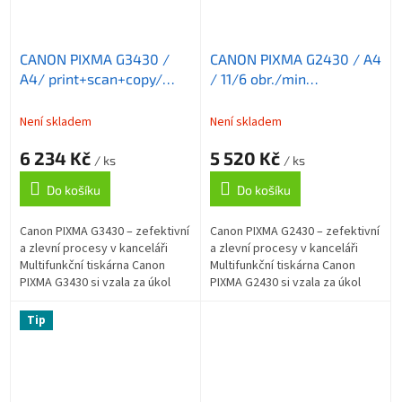
CANON PIXMA G3430 /
CANON PIXMA G2430 / A4
A4/ print+scan+copy/
/ 11/6 obr./min
11/6 ob./min/ 4800x1200
/print+scan+copy/
/ WiFi/ USB/ černá
4800x1200 / USB/ černá
Není skladem
Není skladem
6 234 Kč
5 520 Kč
/ ks
/ ks
Do košíku
Do košíku
Canon PIXMA G3430 – zefektivní
Canon PIXMA G2430 – zefektivní
a zlevní procesy v kanceláři
a zlevní procesy v kanceláři
Multifunkční tiskárna Canon
Multifunkční tiskárna Canon
PIXMA G3430 si vzala za úkol
PIXMA G2430 si vzala za úkol
kvalitní tisk při dosažení
kvalitní tisk při dosažení
výrazné úspory nákladů.
výrazné úspory nákladů.
Tip
Podporuje...
Podporuje...