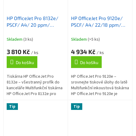
HP OfficeJet Pro 8132e/
HP OfficeJet Pro 9120e/
PSCF/ A4/ 20 ppm/
PSCF/ A4/ 22/18 ppm/
1200x1200dpi/ wifi/ USB/
1200x1200dpi/ wifi/ USB/
LAN/ ADF/ duplex/ HP
LAN/ RADF/ duplex/ HP
Skladem
(3 ks)
Skladem
(>5 ks)
Smart/ AirPrint/ program
Smart/ AirPrint/ program
3 810 Kč
4 934 Kč
HP+
HP+
/ ks
/ ks
Do košíku
Do košíku
Tiskárna HP OfficeJet Pro
HP OfficeJet Pro 9120e –
8132e – všestranný profík do
srovnejte tiskové úlohy do latě
kanceláře Multifunkční tiskárna
Multifunkční inkoustová tiskárna
HP OfficeJet Pro 8132e pro
HP OfficeJet Pro 9120e je
profesionální tisk a rozvoj
navržena do moderního
vašeho podnikání v osobní
firemního prostředí a rozvoj
Tip
Tip
kanceláři...
podnikání....