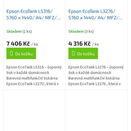
Epson EcoTank L5316/
Epson EcoTank L3276/
5760 x 1440/ A4/ MFZ/
5760 x 1440/ A4/ MFZ/
LCD/ ITS/ ADF/ 4 barvy/
ITS/ 4 barvy/ WiFi/ USB/
Wi-Fi/ USB/ 5 let záruka
5 let záruka po registraci
Skladem
(1 ks)
Skladem
(3 ks)
po registraci
7 406 Kč
4 316 Kč
/ ks
/ ks
Do košíku
Do košíku
Epson EcoTank L5316 – úsporný
Epson EcoTank L3276 – úsporný
tisk v každé domácnosti
tisk v každé domácnosti
Barevná multifunkční tiskárna
Barevná multifunkční tiskárna
Epson EcoTank L3270 , která v
Epson EcoTank L3276 , která v
sobě integruje také kopírku,
sobě integruje také kopírku a
skener a fax , a přesto si...
skener , a přesto si uchovává...