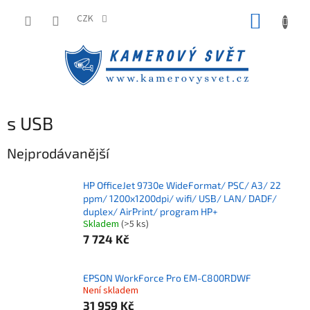
Přejít
NÁKUP
na
CZK
obsah
KOŠÍK
s USB
Nejprodávanější
HP OfficeJet 9730e WideFormat/ PSC/ A3/ 22
ppm/ 1200x1200dpi/ wifi/ USB/ LAN/ DADF/
duplex/ AirPrint/ program HP+
Skladem
(>5 ks)
7 724 Kč
EPSON WorkForce Pro EM-C800RDWF
Není skladem
31 959 Kč