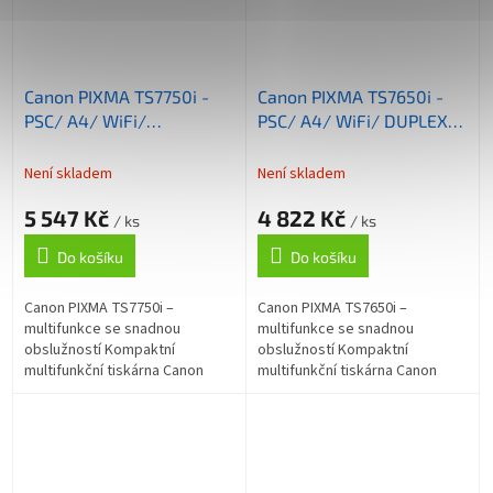
Canon PIXMA TS7750i -
Canon PIXMA TS7650i -
PSC/ A4/ WiFi/
PSC/ A4/ WiFi/ DUPLEX/
DUPLEX/ADF/ USB/ Bílá /
USB/ Bílá / kazety FINE
kazety FINE
Není skladem
Není skladem
5 547 Kč
4 822 Kč
/ ks
/ ks
Do košíku
Do košíku
Canon PIXMA TS7750i –
Canon PIXMA TS7650i –
multifunkce se snadnou
multifunkce se snadnou
obslužností Kompaktní
obslužností Kompaktní
multifunkční tiskárna Canon
multifunkční tiskárna Canon
PIXMA TS7750i pro každodenní
PIXMA TS7650i pro každodenní
použití v domácnosti nebo
použití v domácnosti nebo
osobní kanceláři. Vyznačuje...
osobní kanceláři. Vyznačuje...