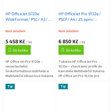
HP OfficeJet 9720e
HP OfficeJet Pro 9132e/
WideFormat/ PSC/ A3/ 22
PSCF/ A4/ 25 ppm/
ppm/ 1200x4800dpi/
1200x1200dpi/ wifi/ USB/
wifi/ USB/ LAN/ duplex/
LAN/ DADF/ duplex/ HP
Není skladem
Není skladem
AirPrint/ program HP+
Smart/ AirPrint/ program
5 458 Kč
6 850 Kč
HP+
/ ks
/ ks
Do košíku
Do košíku
HP OfficeJet Pro 9720e –
Tiskárna HP OfficeJet Pro
nezastavitelná
9132e – všestranný profík do
širokoformátová multifunkce
kanceláře Multifunkční tiskárna
Multifunkční inkoustová tiskárna
HP OfficeJet Pro 9132e pro
HP OfficeJet Pro 9720e pro
profesionální tisk a rozvoj
profesionální tisk , kopírování a
vašeho podnikání v osobní
Tip
Tip
skenování ....
kanceláři...