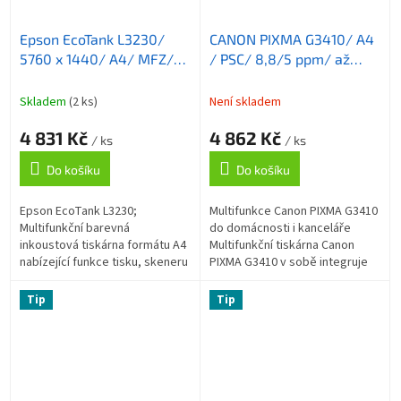
Epson EcoTank L3230/
CANON PIXMA G3410/ A4
5760 x 1440/ A4/ MFZ/
/ PSC/ 8,8/5 ppm/ až
ITS/ 4 barvy/ USB/ 5 let
4800x1200dpi/ WiFi/ AP/
záruka po registraci
CISS/ USB/ černá
Skladem
(2 ks)
Není skladem
4 831 Kč
4 862 Kč
/ ks
/ ks
Do košíku
Do košíku
Epson EcoTank L3230;
Multifunkce Canon PIXMA G3410
Multifunkční barevná
do domácnosti i kanceláře
inkoustová tiskárna formátu A4
Multifunkční tiskárna Canon
nabízející funkce tisku, skeneru
PIXMA G3410 v sobě integruje
a kopírky. Rozlišení tisku je až
také kopírku a skener a
5760 × 1440 DPI a rozlišení
představuje optimální zařízení
Tip
Tip
skeneru až...
do každé...