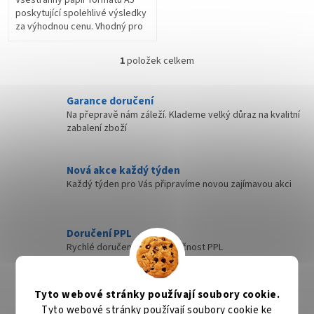
poskytující spolehlivé výsledky
za výhodnou cenu. Vhodný pro
použití především v laserových
tiskárnách a kopírkách a...
1
položek celkem
O
v
l
Garance doručení
á
Na přepravě nám záleží. Klademe velký důraz na kvalitní
d
zabalení zboží
a
c
í
Nová akce každý týden
p
Každý týden pro Vás připravíme novou zajímavou akci
r
v
k
y
Doručení PPL
v
Rychlé doručení přes společnost PPL
ý
p
i
Rychlé doručení
s
Tyto webové stránky používají soubory cookie.
Zboží, které máme skladem expedujeme nejdéle
u
Tyto webové stránky používají soubory cookie ke