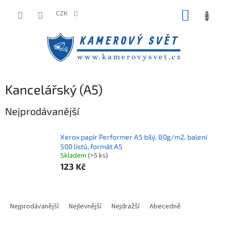
Přejít
NÁKUP
na
CZK
obsah
KOŠÍK
Kancelářský (A5)
Nejprodávanější
Xerox papír Performer A5 bílý, 80g/m2, balení
500 listů, formát A5
Skladem
(>5 ks)
123 Kč
Ř
a
Nejprodávanější
Nejlevnější
Nejdražší
Abecedně
z