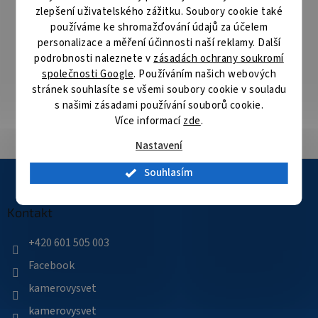
následující pracovní den
zlepšení uživatelského zážitku. Soubory cookie také
používáme ke shromažďování údajů za účelem
Specialista na bezpečnostní technologie
personalizace a měření účinnosti naší reklamy. Další
Nabízíme produkty kvalitních výrobců bezpečnostních
podrobnosti naleznete v
zásadách ochrany soukromí
technologií
společnosti Google
. Používáním našich webových
stránek souhlasíte se všemi soubory cookie v souladu
s našimi zásadami používání souborů cookie.
Velké skladové zásoby
Více informací
zde
.
Přes 35 000 položek skladem
Nastavení
Z
Souhlasím
á
p
a
Kontakt
t
í
+420 601 505 003
Facebook
kamerovysvet
kamerovysvet